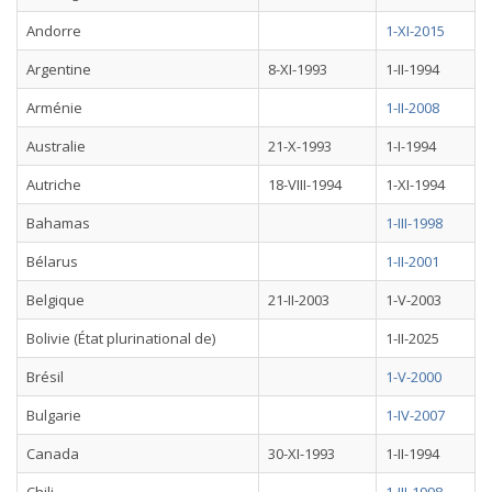
Andorre
1-XI-2015
Argentine
8-XI-1993
1-II-1994
Arménie
1-II-2008
Australie
21-X-1993
1-I-1994
Autriche
18-VIII-1994
1-XI-1994
Bahamas
1-III-1998
Bélarus
1-II-2001
Belgique
21-II-2003
1-V-2003
Bolivie (État plurinational de)
1-II-2025
Brésil
1-V-2000
Bulgarie
1-IV-2007
Canada
30-XI-1993
1-II-1994