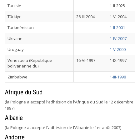
Tunisie
1-II-2025
Türkiye
26-III-2004
1-VI-2004
Turkménistan
1-II-2001
Ukraine
1-IV-2007
Uruguay
1-V-2000
Venezuela (République
16-VI-1997
1-IX-1997
bolivarienne du)
Zimbabwe
1-III-1998
Afrique du Sud
(la Pologne a accepté l'adhésion de l'Afrique du Sud le 12 décembre
1997)
Albanie
(la Pologne a accepté l'adhésion de l'Albanie le 1er août 2007)
Andorre