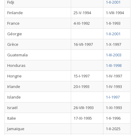
Fidji
1-II-2001
Finlande
25-V-1994
1-VIII-1994
France
4-XI-1992
1-II-1993
Géorgie
1-II-2001
Grèce
16-VII-1997
1-X-1997
Guatemala
1-III-2003
Honduras
1-III-1998
Hongrie
15-I-1997
1-IV-1997
Irlande
20-I-1993
1-IV-1993
Islande
1-I-1997
Israël
26-VIII-1993
1-XI-1993
Italie
17-XI-1995
1-II-1996
Jamaïque
1-II-2025