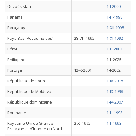
Ouzbékistan
1-I-2000
Panama
1-III-1998
Paraguay
1-XII-1998
Pays-Bas (Royaume des)
28-VIII-1992
1-XI-1992
Pérou
1-III-2003
Philippines
1-II-2025
Portugal
12-X-2001
1-I-2002
République de Corée
1-IV-2018
République de Moldova
1-IX-1998
République dominicaine
1-IV-2007
Roumanie
1-III-1998
Royaume-Uni de Grande-
2-XI-1992
1-II-1993
Bretagne et d'Irlande du Nord