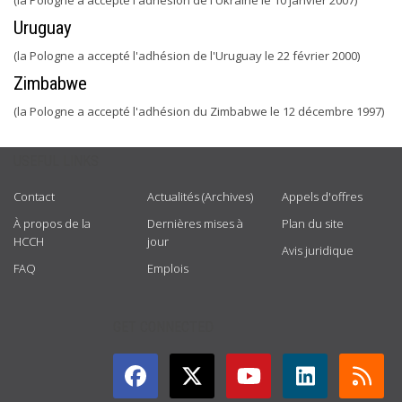
(la Pologne a accepté l'adhésion de l'Ukraine le 10 janvier 2007)
Uruguay
(la Pologne a accepté l'adhésion de l'Uruguay le 22 février 2000)
Zimbabwe
(la Pologne a accepté l'adhésion du Zimbabwe le 12 décembre 1997)
USEFUL LINKS
Contact
Actualités (Archives)
Appels d'offres
À propos de la
Dernières mises à
Plan du site
HCCH
jour
Avis juridique
FAQ
Emplois
GET CONNECTED