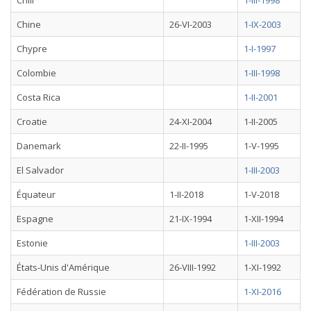
Chili
1-III-1998
Chine
26-VI-2003
1-IX-2003
Chypre
1-I-1997
Colombie
1-III-1998
Costa Rica
1-II-2001
Croatie
24-XI-2004
1-II-2005
Danemark
22-II-1995
1-V-1995
El Salvador
1-III-2003
Équateur
1-II-2018
1-V-2018
Espagne
21-IX-1994
1-XII-1994
Estonie
1-III-2003
États-Unis d'Amérique
26-VIII-1992
1-XI-1992
Fédération de Russie
1-XI-2016