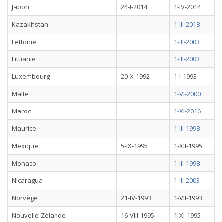
Japon
24-I-2014
1-IV-2014
Kazakhstan
1-III-2018
Lettonie
1-III-2003
Lituanie
1-III-2003
Luxembourg
20-X-1992
1-I-1993
Malte
1-VI-2000
Maroc
1-XI-2016
Maurice
1-III-1998
Mexique
5-IX-1995
1-XII-1995
Monaco
1-III-1998
Nicaragua
1-III-2003
Norvège
21-IV-1993
1-VII-1993
Nouvelle-Zélande
16-VIII-1995
1-XI-1995