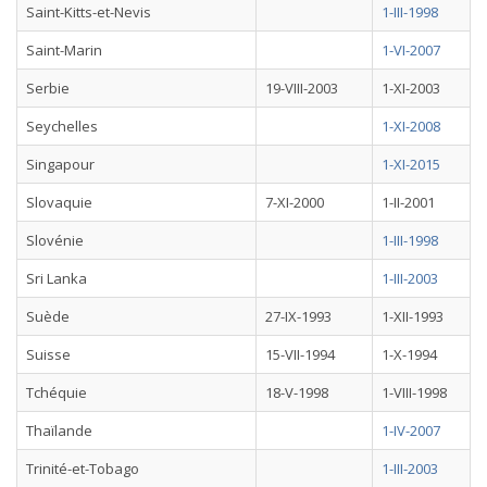
Saint-Kitts-et-Nevis
1-III-1998
Saint-Marin
1-VI-2007
Serbie
19-VIII-2003
1-XI-2003
Seychelles
1-XI-2008
Singapour
1-XI-2015
Slovaquie
7-XI-2000
1-II-2001
Slovénie
1-III-1998
Sri Lanka
1-III-2003
Suède
27-IX-1993
1-XII-1993
Suisse
15-VII-1994
1-X-1994
Tchéquie
18-V-1998
1-VIII-1998
Thaïlande
1-IV-2007
Trinité-et-Tobago
1-III-2003