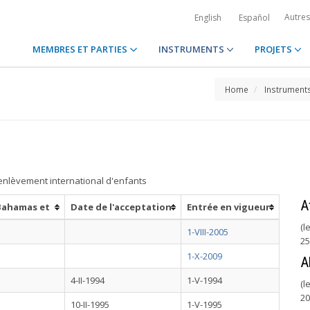
Autre
English
Español
MEMBRES ET PARTIES
INSTRUMENTS
PROJETS
Home
Instrument
'enlèvement international d'enfants
A
 Bahamas et
Date de l'acceptation
Entrée en vigueur
(l
1-VIII-2005
25
1-X-2009
A
4-II-1994
1-V-1994
(l
20
10-II-1995
1-V-1995