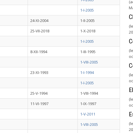
(a
M
1-I-2005
C
24-XI-2004
1-II-2005
(l
25-VII-2018
1-X-2018
20
C
1-I-2005
(l
8-XII-1994
1-III-1995
oc
1-VIII-2005
C
23-XI-1993
1-I-1994
(l
oc
1-I-2005
E
25-V-1994
1-VIII-1994
(l
11-VI-1997
1-IX-1997
oc
E
1-V-2011
(l
1-VIII-2005
20