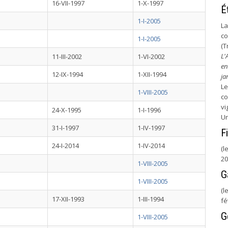
16-VII-1997
1-X-1997
É
1-I-2005
La
co
1-I-2005
(T
L'
11-III-2002
1-VI-2002
en
12-IX-1994
1-XII-1994
ja
L
1-VIII-2005
co
vi
24-X-1995
1-I-1996
Un
31-I-1997
1-IV-1997
Fi
24-I-2014
1-IV-2014
(l
20
1-VIII-2005
G
1-VIII-2005
(l
17-XII-1993
1-III-1994
fé
G
1-VIII-2005