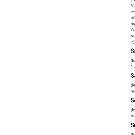
No
en
dé
ap
Co
pr
vi
S
(l
Ne
S
(l
ma
S
(l
oc
S
(l