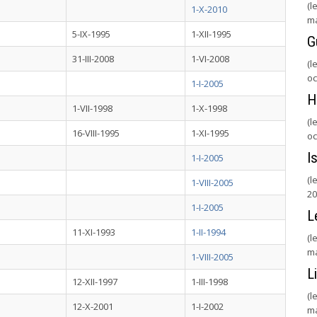
(l
1-X-2010
ma
5-IX-1995
1-XII-1995
G
31-III-2008
1-VI-2008
(l
oc
1-I-2005
H
1-VII-1998
1-X-1998
(l
16-VIII-1995
1-XI-1995
oc
I
1-I-2005
(l
1-VIII-2005
20
1-I-2005
L
11-XI-1993
1-II-1994
(l
ma
1-VIII-2005
L
12-XII-1997
1-III-1998
(l
12-X-2001
1-I-2002
ma