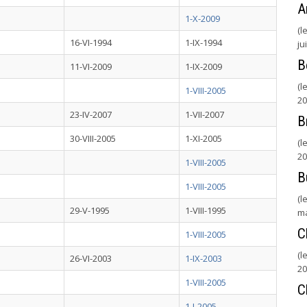
A
1-X-2009
(l
16-VI-1994
1-IX-1994
ju
B
11-VI-2009
1-IX-2009
(l
1-VIII-2005
20
23-IV-2007
1-VII-2007
B
30-VIII-2005
1-XI-2005
(l
20
1-VIII-2005
B
1-VIII-2005
(l
29-V-1995
1-VIII-1995
ma
Ch
1-VIII-2005
(l
26-VI-2003
1-IX-2003
20
1-VIII-2005
C
1-I-2005