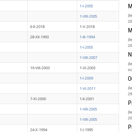
M
1-I-2005
(l
1-VIII-2005
20
6-II-2018
1-V-2018
M
28-XII-1993
1-III-1994
(l
20
1-I-2005
N
1-VIII-2007
(l
19-VIII-2003
1-XI-2003
oc
O
1-I-2009
(l
1-VI-2011
29
7-XI-2000
1-II-2001
P
1-VIII-2005
(l
20
1-VIII-2005
P
24-X-1994
1-I-1995