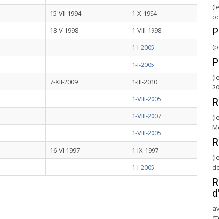
(l
15-VII-1994
1-X-1994
oc
18-V-1998
1-VIII-1998
P
(p
1-I-2005
P
1-I-2005
(l
7-XII-2009
1-III-2010
20
1-VIII-2005
R
1-VIII-2007
(l
Mo
1-VIII-2005
R
16-VI-1997
1-IX-1997
(l
1-I-2005
do
R
d
av
(T