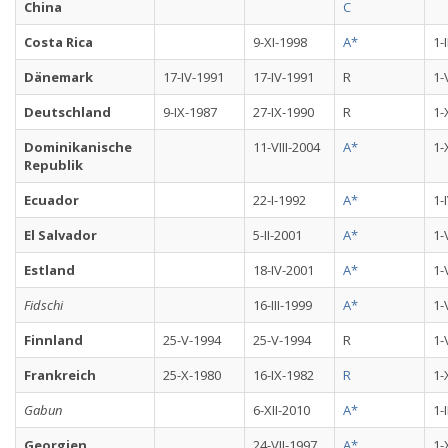
China
C
Costa Rica
9-XI-1998
A*
1-
Dänemark
17-IV-1991
17-IV-1991
R
1-
Deutschland
9-IX-1987
27-IX-1990
R
1-
Dominikanische
11-VIII-2004
A*
1-
Republik
Ecuador
22-I-1992
A*
1-
El Salvador
5-II-2001
A*
1-
Estland
18-IV-2001
A*
1-
Fidschi
16-III-1999
A*
1-
Finnland
25-V-1994
25-V-1994
R
1-
Frankreich
25-X-1980
16-IX-1982
R
1-
Gabun
6-XII-2010
A*
1-
Georgien
24-VII-1997
A*
1-