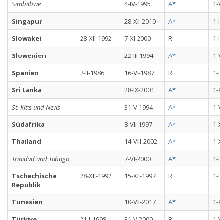
Simbabwe
4-IV-1995
A*
1-
Singapur
28-XII-2010
A*
1-
Slowakei
28-XII-1992
7-XI-2000
R
1-
Slowenien
22-III-1994
A*
1-
Spanien
7-II-1986
16-VI-1987
R
1-
Sri Lanka
28-IX-2001
A*
1-
St. Kitts und Nevis
31-V-1994
A*
1-
Südafrika
8-VII-1997
A*
1-
Thailand
14-VIII-2002
A*
1-
Trinidad und Tobago
7-VI-2000
A*
1-
Tschechische
28-XII-1992
15-XII-1997
R
1-
Republik
Tunesien
10-VII-2017
A*
1-
Türkiye
21-I-1998
31-V-2000
R
1-