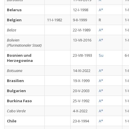
Belarus
12-I-1998
A*
1-
Belgien
11-I-1982
9-II-1999
R
1-
Belize
22-VI-1989
A*
1-
Bolivien
13-VII-2016
A*
1-
(Plurinationaler Staat)
Bosnien und
23-VIII-1993
Su
6-
Herzegowina
Botsuana
14-XI-2022
A*
1-
Brasilien
19-X-1999
A*
1-
Bulgarien
20-V-2003
A*
1-
Burkina Faso
25-V-1992
A*
1-
Cabo Verde
4-X-2022
A*
1-
Chile
23-II-1994
A*
1-