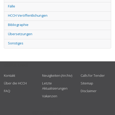
Fälle
HCCH Veröffentlichungen
Bibliographie
Übersetzungen
Sonstiges
USEFUL LINKS
Kontakt
Neuigkeiten (Archiv)
Calls for Tender
Über die HCCH
Letzte
Sitemap
Aktualisierungen
FAQ
Disclaimer
Vakanzen
GET CONNECTED