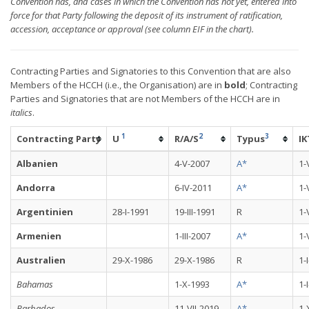
Convention has, and cases in which the Convention has not yet, entered into
force for that Party following the deposit of its instrument of ratification,
accession, acceptance or approval (see column EIF in the chart).
Contracting Parties and Signatories to this Convention that are also
Members of the HCCH (i.e., the Organisation) are in
bold
; Contracting
Parties and Signatories that are not Members of the HCCH are in
italics
.
1
2
3
Contracting Party
U
R/A/S
Typus
IK
Albanien
4-V-2007
A*
1-
Andorra
6-IV-2011
A*
1-
Argentinien
28-I-1991
19-III-1991
R
1-
Armenien
1-III-2007
A*
1-
Australien
29-X-1986
29-X-1986
R
1-
Bahamas
1-X-1993
A*
1-
Barbados
11-VII-2019
A*
1-