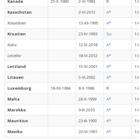
Kanada
25-X-1980
2-VI-1983
R
1-
Kasachstan
3-VI-2013
A*
1-
Kolumbien
13-XII-1995
A*
1-
Kroatien
23-IV-1993
Su
1-
Kuba
12-IX-2018
A*
1-
Lesotho
18-VI-2012
A*
1-
Lettland
15-XI-2001
A*
1-
Litauen
5-VI-2002
A*
1-
Luxemburg
18-XII-1984
8-X-1986
R
1-
Malta
26-X-1999
A*
1-
Marokko
9-III-2010
A*
1-
Mauritius
23-III-1993
A*
1-
Mexiko
20-VI-1991
A*
1-