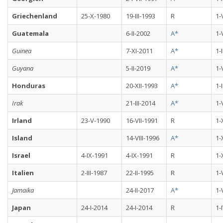
Griechenland
25-X-1980
19-III-1993
R
1-
Guatemala
6-II-2002
A*
1-
Guinea
7-XI-2011
A*
1-
Guyana
5-II-2019
A*
1-
Honduras
20-XII-1993
A*
1-
Irak
21-III-2014
A*
1-
Irland
23-V-1990
16-VII-1991
R
1-
Island
14-VIII-1996
A*
1-
Israel
4-IX-1991
4-IX-1991
R
1-
Italien
2-III-1987
22-II-1995
R
1-
Jamaika
24-II-2017
A*
1-
Japan
24-I-2014
24-I-2014
R
1-