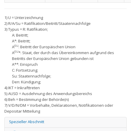
1) U = Unterzeichnung
2) R/A/Su = Ratifikation/Beitritt/Staatennachfolge
3) Typus = R: Ratifikation;
A: Beitritt;
A*: Beitritt;
EU
A
: Beitritt der Europäischen Union
EU
A
*: Staat, der durch das Übereinkommen aufgrund des
Beitritts der Europäischen Union gebunden ist
A**: Einspruch
C: Fortsetzung;
Su: Staatennachfolge;
Den: Kündigung;
4) IKT = Inkrafttreten
5) AUSD = Ausdehnung des Anwendungsbereichs
6) Beh = Bestimmung der Behörde(n)
7) V/D/N/DM = Vorbehalte, Deklarationen, Notifikationen oder
Depositar Mitteilung
Spezieller Abschnitt