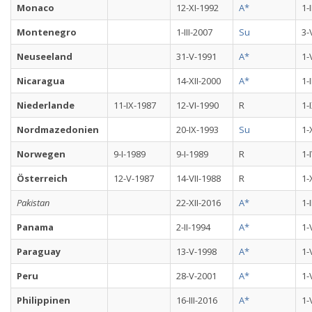
Monaco
12-XI-1992
A*
1-
Montenegro
1-III-2007
Su
3-
Neuseeland
31-V-1991
A*
1-
Nicaragua
14-XII-2000
A*
1-
Niederlande
11-IX-1987
12-VI-1990
R
1-
Nordmazedonien
20-IX-1993
Su
1-
Norwegen
9-I-1989
9-I-1989
R
1-
Österreich
12-V-1987
14-VII-1988
R
1-
Pakistan
22-XII-2016
A*
1-
Panama
2-II-1994
A*
1-
Paraguay
13-V-1998
A*
1-
Peru
28-V-2001
A*
1-
Philippinen
16-III-2016
A*
1-