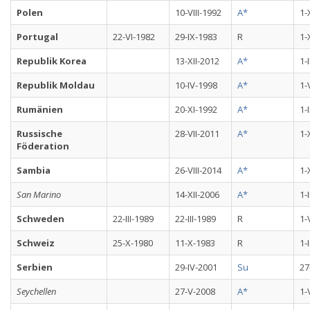
Polen
10-VIII-1992
A*
1-
Portugal
22-VI-1982
29-IX-1983
R
1-
Republik Korea
13-XII-2012
A*
1-
Republik Moldau
10-IV-1998
A*
1-
Rumänien
20-XI-1992
A*
1-
Russische
28-VII-2011
A*
1-
Föderation
Sambia
26-VIII-2014
A*
1-
San Marino
14-XII-2006
A*
1-
Schweden
22-III-1989
22-III-1989
R
1-
Schweiz
25-X-1980
11-X-1983
R
1-
Serbien
29-IV-2001
Su
27
Seychellen
27-V-2008
A*
1-