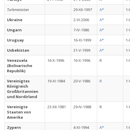
Turkmenistan
29-XII-1997
A*
1-
Ukraine
2-VI-2006
A*
1-
Ungarn
7-IV-1986
A*
1-
Uruguay
16-XI-1999
A*
1-
Usbekistan
31-V-1999
A*
1-
Venezuela
16-X-1996
16-X-1996
R
1-
(Bolivarische
Republik)
Vereinigtes
19-XI-1984
20-V-1986
R
1-
Königreich
Großbritannien
und Nordirland
Vereinigte
23-XII-1981
29-IV-1988
R
1-
Staaten von
Amerika
Zypern
4-XI-1994
A*
1-