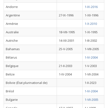
Andorre
1-IX-2016
Argentine
27-IX-1996
1-XII-1996
Arménie
1-X-2010
Australie
18-VIII-1995
1-XI-1995
Autriche
14-XII-2001
1-III-2002
Bahamas
25-V-2005
1-VIII-2005
Bélarus
1-IV-2004
Belgique
21-II-2003
1-V-2003
Belize
1-IV-2004
1-VII-2004
Bolivie (État plurinational de)
1-II-2023
Brésil
1-IV-2004
Bulgarie
1-VII-2005