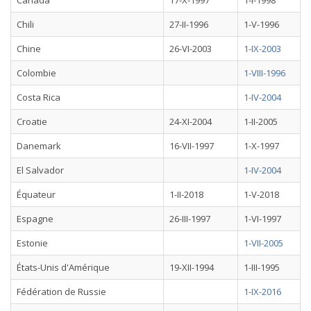
Canada
17-X-1997
1-I-1998
Chili
27-II-1996
1-V-1996
Chine
26-VI-2003
1-IX-2003
Colombie
1-VIII-1996
Costa Rica
1-IV-2004
Croatie
24-XI-2004
1-II-2005
Danemark
16-VII-1997
1-X-1997
El Salvador
1-IV-2004
Équateur
1-II-2018
1-V-2018
Espagne
26-III-1997
1-VI-1997
Estonie
1-VII-2005
États-Unis d'Amérique
19-XII-1994
1-III-1995
Fédération de Russie
1-IX-2016