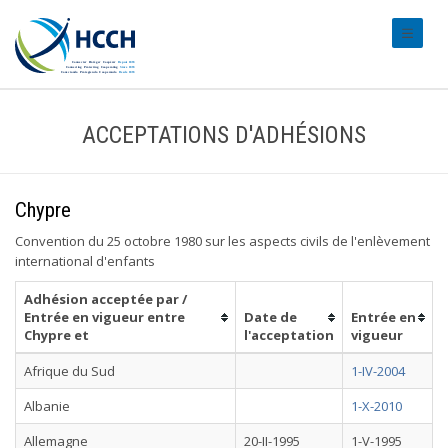
#transl
ACCEPTATIONS D'ADHÉSIONS
Chypre
Convention du 25 octobre 1980 sur les aspects civils de l'enlèvement
international d'enfants
Adhésion acceptée par /
Entrée en vigueur entre
Date de
Entrée en
Chypre et
l'acceptation
vigueur
Afrique du Sud
1-IV-2004
Albanie
1-X-2010
Allemagne
20-II-1995
1-V-1995