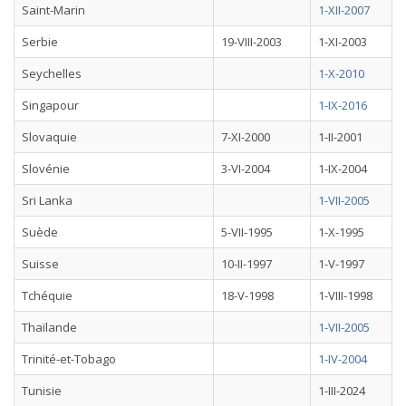
Saint-Marin
1-XII-2007
Serbie
19-VIII-2003
1-XI-2003
Seychelles
1-X-2010
Singapour
1-IX-2016
Slovaquie
7-XI-2000
1-II-2001
Slovénie
3-VI-2004
1-IX-2004
Sri Lanka
1-VII-2005
Suède
5-VII-1995
1-X-1995
Suisse
10-II-1997
1-V-1997
Tchéquie
18-V-1998
1-VIII-1998
Thaïlande
1-VII-2005
Trinité-et-Tobago
1-IV-2004
Tunisie
1-III-2024