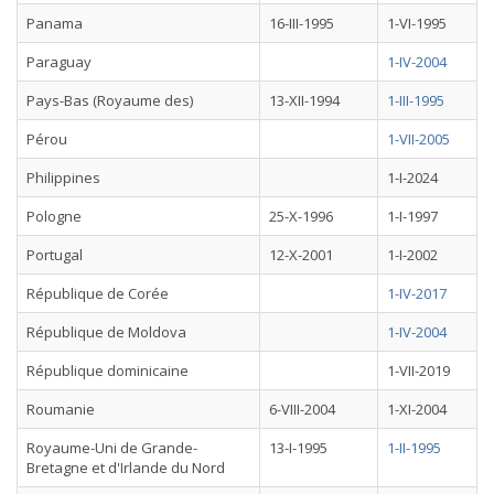
Panama
16-III-1995
1-VI-1995
Paraguay
1-IV-2004
Pays-Bas (Royaume des)
13-XII-1994
1-III-1995
Pérou
1-VII-2005
Philippines
1-I-2024
Pologne
25-X-1996
1-I-1997
Portugal
12-X-2001
1-I-2002
République de Corée
1-IV-2017
République de Moldova
1-IV-2004
République dominicaine
1-VII-2019
Roumanie
6-VIII-2004
1-XI-2004
Royaume-Uni de Grande-
13-I-1995
1-II-1995
Bretagne et d'Irlande du Nord