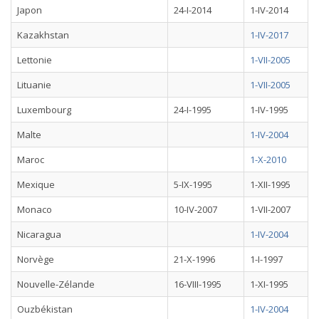
Japon
24-I-2014
1-IV-2014
Kazakhstan
1-IV-2017
Lettonie
1-VII-2005
Lituanie
1-VII-2005
Luxembourg
24-I-1995
1-IV-1995
Malte
1-IV-2004
Maroc
1-X-2010
Mexique
5-IX-1995
1-XII-1995
Monaco
10-IV-2007
1-VII-2007
Nicaragua
1-IV-2004
Norvège
21-X-1996
1-I-1997
Nouvelle-Zélande
16-VIII-1995
1-XI-1995
Ouzbékistan
1-IV-2004