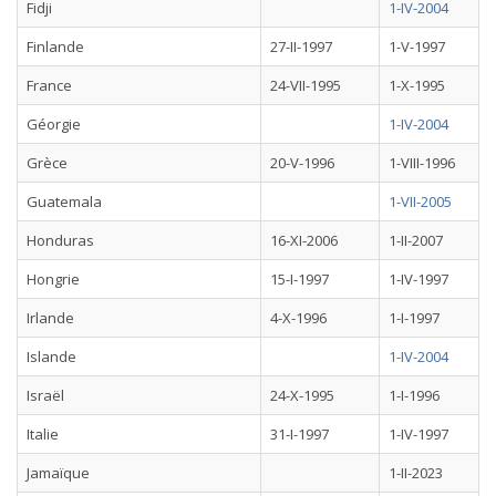
Fidji
1-IV-2004
Finlande
27-II-1997
1-V-1997
France
24-VII-1995
1-X-1995
Géorgie
1-IV-2004
Grèce
20-V-1996
1-VIII-1996
Guatemala
1-VII-2005
Honduras
16-XI-2006
1-II-2007
Hongrie
15-I-1997
1-IV-1997
Irlande
4-X-1996
1-I-1997
Islande
1-IV-2004
Israël
24-X-1995
1-I-1996
Italie
31-I-1997
1-IV-1997
Jamaïque
1-II-2023