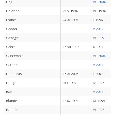
Fidji
1-VIII-2004
Finlande
25-V-1994
1-VIII-1994
France
24-XI-1995
1-II-1996
Gabon
1-V-2017
Géorgie
1-VI-1999
Grèce
16-VII-1997
1-X-1997
Guatemala
1-VIII-2004
Guinée
1-V-2017
Honduras
16-XI-2006
1-II-2007
Hongrie
15-I-1997
1-IV-1997
Iraq
1-V-2017
Irlande
12-IX-1994
1-XII-1994
Islande
1-VI-1997