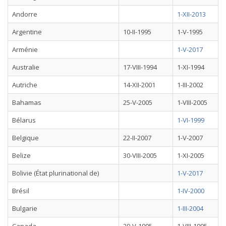
Andorre
1-XII-2013
Argentine
10-II-1995
1-V-1995
Arménie
1-V-2017
Australie
17-VIII-1994
1-XI-1994
Autriche
14-XII-2001
1-III-2002
Bahamas
25-V-2005
1-VIII-2005
Bélarus
1-VI-1999
Belgique
22-II-2007
1-V-2007
Belize
30-VIII-2005
1-XI-2005
Bolivie (État plurinational de)
1-V-2017
Brésil
1-IV-2000
Bulgarie
1-III-2004