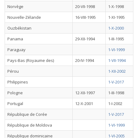
Norvège
20-VII-1998
1-X-1998
Nouvelle-Zélande
16-VIII-1995
1-XI-1995
Ouzbékistan
1-X-2000
Panama
29-XII-1994
1-III-1995
Paraguay
1-VI-1999
Pays-Bas (Royaume des)
20-IV-1994
1-VII-1994
Pérou
1-XII-2002
Philippines
1-V-2017
Pologne
12-XII-1997
1-III-1998
Portugal
12-X-2001
1-I-2002
République de Corée
1-V-2017
République de Moldova
1-VI-1999
République dominicaine
1-VI-2005