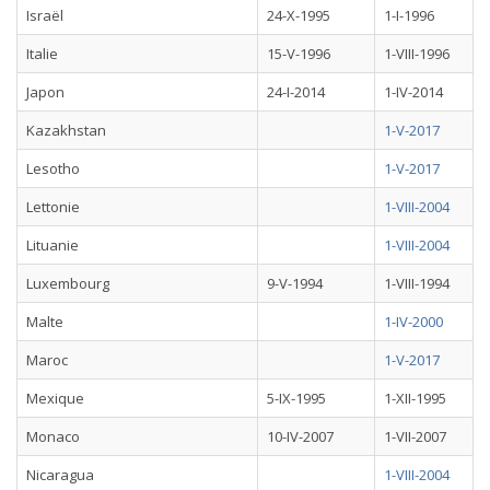
Israël
24-X-1995
1-I-1996
Italie
15-V-1996
1-VIII-1996
Japon
24-I-2014
1-IV-2014
Kazakhstan
1-V-2017
Lesotho
1-V-2017
Lettonie
1-VIII-2004
Lituanie
1-VIII-2004
Luxembourg
9-V-1994
1-VIII-1994
Malte
1-IV-2000
Maroc
1-V-2017
Mexique
5-IX-1995
1-XII-1995
Monaco
10-IV-2007
1-VII-2007
Nicaragua
1-VIII-2004