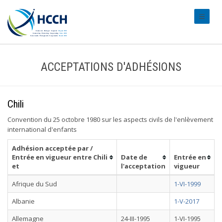
#transl
ACCEPTATIONS D'ADHÉSIONS
Chili
Convention du 25 octobre 1980 sur les aspects civils de l'enlèvement
international d'enfants
Adhésion acceptée par /
Entrée en vigueur entre Chili
Date de
Entrée en
et
l'acceptation
vigueur
Afrique du Sud
1-VI-1999
Albanie
1-V-2017
Allemagne
24-III-1995
1-VI-1995