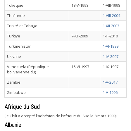
Tchéquie
18-V-1998
1-VIII-1998
Thaïlande
1-VIII-2004
Trinité-et-Tobago
1-XII-2003
Türkiye
7-XII-2009
1-III-2010
Turkménistan
1-VI-1999
Ukraine
1-IV-2007
Venezuela (République
16-VI-1997
1-IX-1997
bolivarienne du)
Zambie
1-V-2017
Zimbabwe
1-V-1996
Afrique du Sud
(le Chili a accepté l'adhésion de l'Afrique du Sud le 8 mars 1999)
Albanie