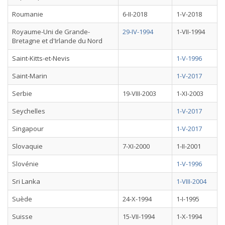
Roumanie
6-II-2018
1-V-2018
Royaume-Uni de Grande-
29-IV-1994
1-VII-1994
Bretagne et d'Irlande du Nord
Saint-Kitts-et-Nevis
1-V-1996
Saint-Marin
1-V-2017
Serbie
19-VIII-2003
1-XI-2003
Seychelles
1-V-2017
Singapour
1-V-2017
Slovaquie
7-XI-2000
1-II-2001
Slovénie
1-V-1996
Sri Lanka
1-VIII-2004
Suède
24-X-1994
1-I-1995
Suisse
15-VII-1994
1-X-1994