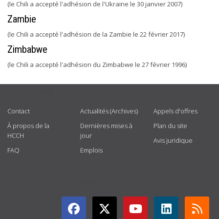
(le Chili a accepté l'adhésion de l'Ukraine le 30 janvier 2007)
Zambie
(le Chili a accepté l'adhésion de la Zambie le 22 février 2017)
Zimbabwe
(le Chili a accepté l'adhésion du Zimbabwe le 27 février 1996)
USEFUL LINKS
Contact
Actualités (Archives)
Appels d'offres
À propos de la
Dernières mises à
Plan du site
HCCH
jour
Avis juridique
FAQ
Emplois
GET CONNECTED