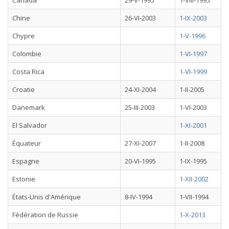
Canada
29-V-1995
1-VIII-1995
Chine
26-VI-2003
1-IX-2003
Chypre
1-V-1996
Colombie
1-VI-1997
Costa Rica
1-VI-1999
Croatie
24-XI-2004
1-II-2005
Danemark
25-III-2003
1-VI-2003
El Salvador
1-XI-2001
Équateur
27-XI-2007
1-II-2008
Espagne
20-VI-1995
1-IX-1995
Estonie
1-XII-2002
États-Unis d'Amérique
8-IV-1994
1-VII-1994
Fédération de Russie
1-X-2013