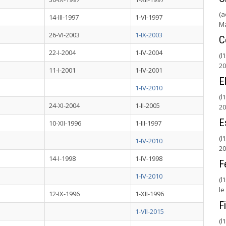
(a
14-III-1997
1-VI-1997
M
26-VI-2003
1-IX-2003
C
22-I-2004
1-IV-2004
(l
20
11-I-2001
1-IV-2001
E
1-IV-2010
(l
24-XI-2004
1-II-2005
20
E
10-XII-1996
1-III-1997
(l
1-IV-2010
20
14-I-1998
1-IV-1998
F
1-IV-2010
(l
le
12-IX-1996
1-XII-1996
Fi
1-VII-2015
(l