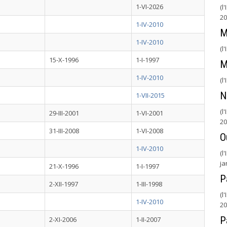
1-VI-2026
(l
20
1-IV-2010
M
1-IV-2010
(l
15-X-1996
1-I-1997
M
1-IV-2010
(l
N
1-VII-2015
(l
29-III-2001
1-VI-2001
20
31-III-2008
1-VI-2008
O
1-IV-2010
(l
ja
21-X-1996
1-I-1997
P
2-XII-1997
1-III-1998
(l
1-IV-2010
20
P
2-XI-2006
1-II-2007