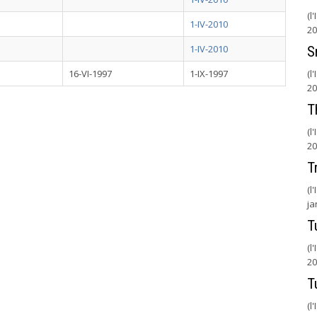
(l
1-IV-2010
20
1-IV-2010
S
16-VI-1997
1-IX-1997
(l
20
T
(l
20
T
(l
ja
T
(l
20
T
(l