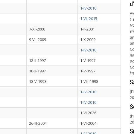
d
1-IV-2010
Av
1-VII-2015
(T
No
7-XI-2000
1-II-2001
en
ay
9-VII-2009
1-X-2009
ap
Co
1-IV-2010
no
12-II-1997
1-V-1997
po
Co
10-II-1997
1-V-1997
l'
18-V-1998
1-VIII-1998
S
(l
1-IV-2010
20
1-IV-2010
S
1-VI-2026
(l
20
26-III-2004
1-VI-2004
S
1-IV-2010