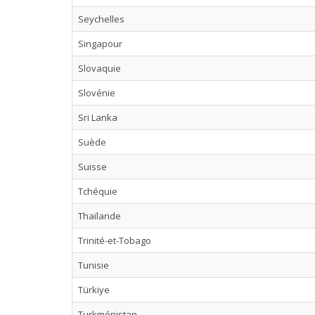
Seychelles
Singapour
Slovaquie
Slovénie
Sri Lanka
Suède
Suisse
Tchéquie
Thaïlande
Trinité-et-Tobago
Tunisie
Türkiye
Turkménistan