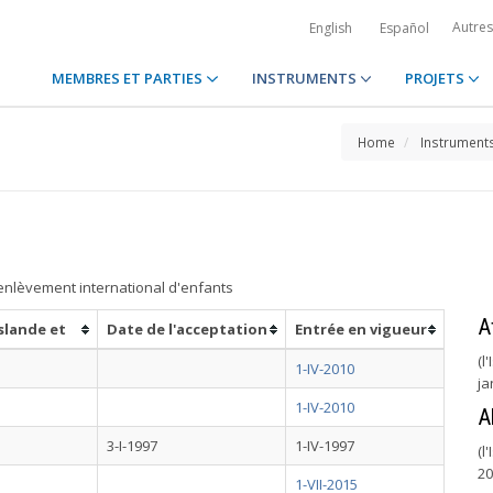
Autre
English
Español
MEMBRES ET PARTIES
INSTRUMENTS
PROJETS
Home
Instrument
'enlèvement international d'enfants
A
slande et
Date de l'acceptation
Entrée en vigueur
(l
1-IV-2010
ja
1-IV-2010
A
3-I-1997
1-IV-1997
(l
20
1-VII-2015