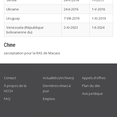
Serbie
24-X-2014
1-I-2015
Ukraine
24-II-2016
1-V-2016
Uruguay
7-VIII-2019
1-XI-2019
Venezuela (République
2-XI-2023
1-II-2024
bolivarienne du)
Chine
(acceptation pour la RAS de Macao)
USEFUL LINKS
Contact
Actualités (Archives)
Appels d'offres
À propos de la
Dernières mises à
Plan du site
HCCH
jour
Avis juridique
FAQ
Emplois
GET CONNECTED