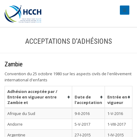
#transl
ACCEPTATIONS D'ADHÉSIONS
Zambie
Convention du 25 octobre 1980 sur les aspects civils de l'enlèvement
international d'enfants
Adhésion acceptée par /
Entrée en vigueur entre
Date de
Entrée en
Zambie et
l'acceptation
vigueur
Afrique du Sud
9-II-2016
1-V-2016
Andorre
5-V-2017
1-VIII-2017
Argentine
27-I-2015
1-IV-2015