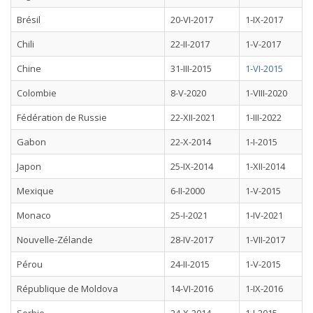
Brésil
20-VI-2017
1-IX-2017
Chili
22-II-2017
1-V-2017
Chine
31-III-2015
1-VI-2015
Colombie
8-V-2020
1-VIII-2020
Fédération de Russie
22-XII-2021
1-III-2022
Gabon
22-X-2014
1-I-2015
Japon
25-IX-2014
1-XII-2014
Mexique
6-II-2000
1-V-2015
Monaco
25-I-2021
1-IV-2021
Nouvelle-Zélande
28-IV-2017
1-VII-2017
Pérou
24-II-2015
1-V-2015
République de Moldova
14-VI-2016
1-IX-2016