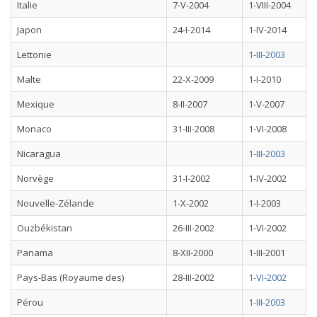
Italie
7-V-2004
1-VIII-2004
Japon
24-I-2014
1-IV-2014
Lettonie
1-III-2003
Malte
22-X-2009
1-I-2010
Mexique
8-II-2007
1-V-2007
Monaco
31-III-2008
1-VI-2008
Nicaragua
1-III-2003
Norvège
31-I-2002
1-IV-2002
Nouvelle-Zélande
1-X-2002
1-I-2003
Ouzbékistan
26-III-2002
1-VI-2002
Panama
8-XII-2000
1-III-2001
Pays-Bas (Royaume des)
28-III-2002
1-VI-2002
Pérou
1-III-2003