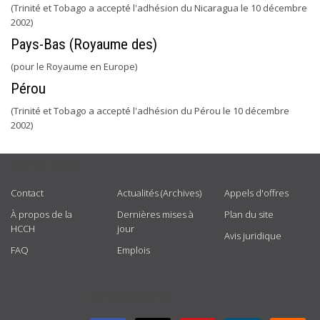
(Trinité et Tobago a accepté l'adhésion du Nicaragua le 10 décembre
2002)
Pays-Bas (Royaume des)
(pour le Royaume en Europe)
Pérou
(Trinité et Tobago a accepté l'adhésion du Pérou le 10 décembre
2002)
USEFUL LINKS
Contact
Actualités (Archives)
Appels d'offres
À propos de la
Dernières mises à
Plan du site
HCCH
jour
Avis juridique
FAQ
Emplois
GET CONNECTED