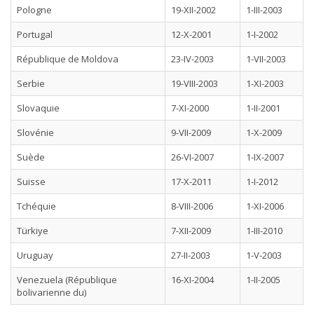
Pologne
19-XII-2002
1-III-2003
Portugal
12-X-2001
1-I-2002
République de Moldova
23-IV-2003
1-VII-2003
Serbie
19-VIII-2003
1-XI-2003
Slovaquie
7-XI-2000
1-II-2001
Slovénie
9-VII-2009
1-X-2009
Suède
26-VI-2007
1-IX-2007
Suisse
17-X-2011
1-I-2012
Tchéquie
8-VIII-2006
1-XI-2006
Türkiye
7-XII-2009
1-III-2010
Uruguay
27-II-2003
1-V-2003
Venezuela (République
16-XI-2004
1-II-2005
bolivarienne du)