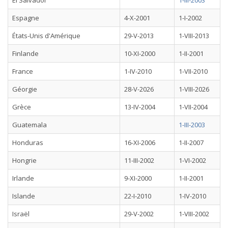
El Salvador
1-III-2003
Espagne
4-X-2001
1-I-2002
États-Unis d'Amérique
29-V-2013
1-VIII-2013
Finlande
10-XI-2000
1-II-2001
France
1-IV-2010
1-VII-2010
Géorgie
28-V-2026
1-VIII-2026
Grèce
13-IV-2004
1-VII-2004
Guatemala
1-III-2003
Honduras
16-XI-2006
1-II-2007
Hongrie
11-III-2002
1-VI-2002
Irlande
9-XI-2000
1-II-2001
Islande
22-I-2010
1-IV-2010
Israël
29-V-2002
1-VIII-2002