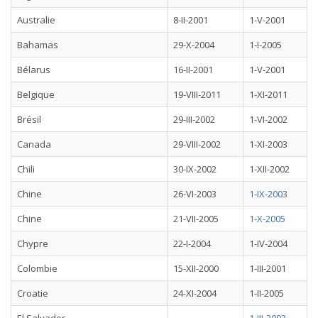
Australie
8-II-2001
1-V-2001
Bahamas
29-X-2004
1-I-2005
Bélarus
16-II-2001
1-V-2001
Belgique
19-VIII-2011
1-XI-2011
Brésil
29-III-2002
1-VI-2002
Canada
29-VIII-2002
1-XI-2003
Chili
30-IX-2002
1-XII-2002
Chine
26-VI-2003
1-IX-2003
Chine
21-VII-2005
1-X-2005
Chypre
22-I-2004
1-IV-2004
Colombie
15-XII-2000
1-III-2001
Croatie
24-XI-2004
1-II-2005