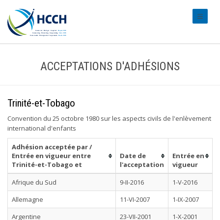
#transl
ACCEPTATIONS D'ADHÉSIONS
Trinité-et-Tobago
Convention du 25 octobre 1980 sur les aspects civils de l'enlèvement
international d'enfants
Adhésion acceptée par /
Entrée en vigueur entre
Date de
Entrée en
Trinité-et-Tobago et
l'acceptation
vigueur
Afrique du Sud
9-II-2016
1-V-2016
Allemagne
11-VI-2007
1-IX-2007
Argentine
23-VII-2001
1-X-2001