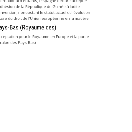
ternational d'enfants, l'Espagne déclare accepter
adhésion de la République de Guinée à ladite
nvention, nonobstant le statut actuel et l'évolution
ture du droit de l'Union européenne en la matière.
ays-Bas (Royaume des)
cceptation pour le Royaume en Europe et la partie
raïbe des Pays-Bas)