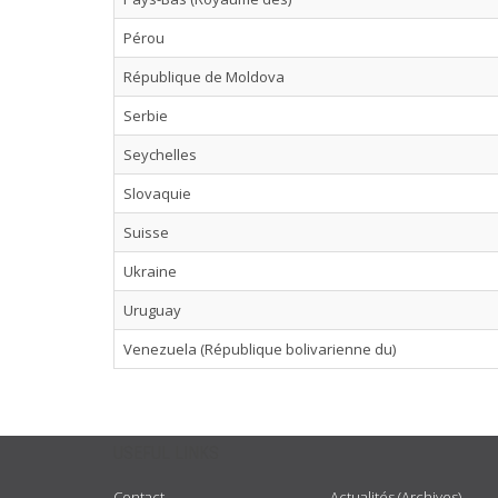
Pérou
République de Moldova
Serbie
Seychelles
Slovaquie
Suisse
Ukraine
Uruguay
Venezuela (République bolivarienne du)
USEFUL LINKS
Contact
Actualités (Archives)