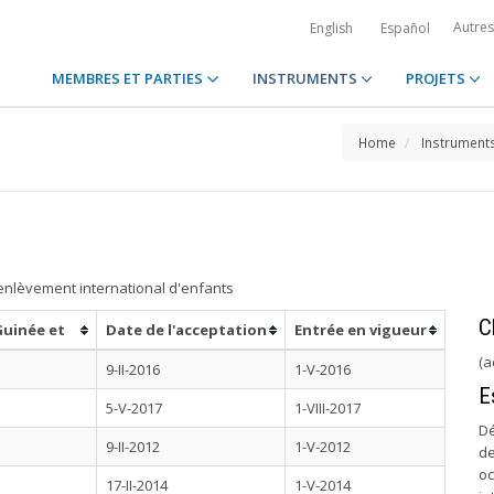
Autre
English
Español
MEMBRES ET PARTIES
INSTRUMENTS
PROJETS
Home
Instrument
'enlèvement international d'enfants
C
Guinée et
Date de l'acceptation
Entrée en vigueur
(a
9-II-2016
1-V-2016
E
5-V-2017
1-VIII-2017
Dé
9-II-2012
1-V-2012
de
oc
17-II-2014
1-V-2014