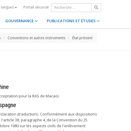
Portail sécurisé
s langues
GOUVERNANCE
PUBLICATIONS ET ÉTUDES
s
Conventions et autres instruments
État présent
hine
cceptation pour la RAS de Macao)
spagne
claration (traduction) : Conformément aux dispositions
 l'article 38, paragraphe 4, de la Convention du 25
tobre 1980 sur les aspects civils de l'enlèvement