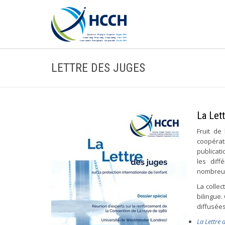
LETTRE DES JUGES
La Let
Fruit de
coopérat
publicati
les dif
nombreus
La collec
bilingue.
diffusée
La Lettre 