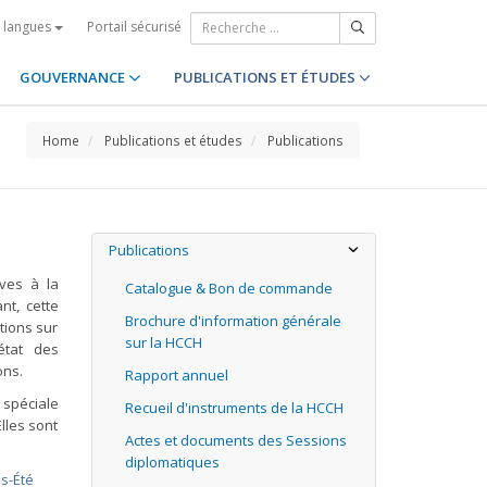
Portail sécurisé
s langues
GOUVERNANCE
PUBLICATIONS ET ÉTUDES
Home
Publications et études
Publications
Publications
ives à la
Catalogue & Bon de commande
nt, cette
Brochure d'information générale
tions sur
sur la HCCH
état des
ons.
Rapport annuel
 spéciale
Recueil d'instruments de la HCCH
lles sont
Actes et documents des Sessions
diplomatiques
ps-Été