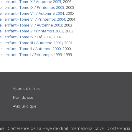
de l'enfant - Tome X / Automne 2005
; 2006
e l'enfant - Tome IX / Printemps 2005
; 2005
e l'enfant - Tome VIII / Automne 2004
; 2005
e l'enfant - Tome VII / Printemps 2004
; 2004
de l'enfant - Tome VI / Automne 2003
; 2003
e l'enfant - Tome V / Printemps 2003
; 2003
e l'enfant - Tome IV / Été 2002
; 2002
e l'enfant - Tome III / Automne 2001)
; 2001
e l'enfant - Tome II / Automne 2000
; 2000
e l'enfant - Tome I / Printemps 1999
; 1999
Appels d'offres
Plan du site
Avis juridique
aw - Conférence de La Haye de droit international privé - Conferencia