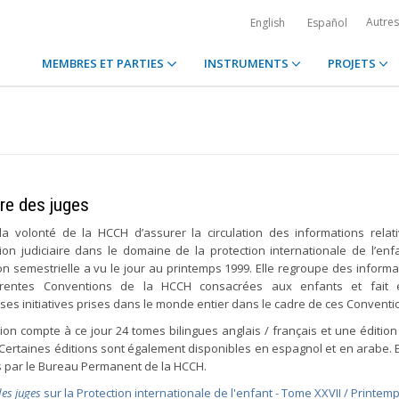
Autre
English
Español
MEMBRES ET PARTIES
INSTRUMENTS
PROJETS
tre des juges
 la volonté de la HCCH d’assurer la circulation des informations relat
ion judiciaire dans le domaine de la protection internationale de l’enfa
on semestrielle a vu le jour au printemps 1999. Elle regroupe des informa
férentes Conventions de la HCCH consacrées aux enfants et fait 
es initiatives prises dans le monde entier dans le cadre de ces Conventi
tion compte à ce jour 24 tomes bilingues anglais / français et une édition
 Certaines éditions sont également disponibles en espagnol et en arabe. E
s par le Bureau Permanent de la HCCH.
des juges
sur la Protection internationale de l'enfant - Tome XXVII / Printem