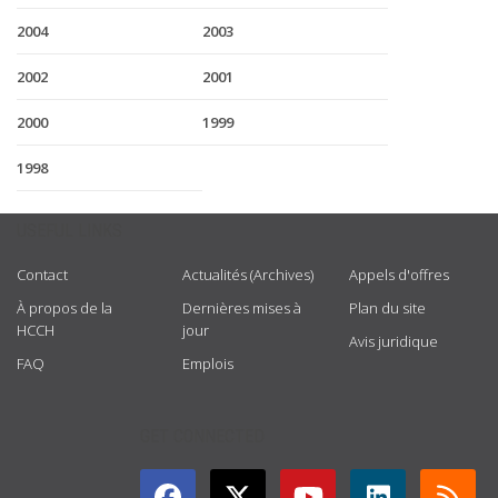
2004
2003
2002
2001
2000
1999
1998
USEFUL LINKS
Contact
Actualités (Archives)
Appels d'offres
À propos de la
Dernières mises à
Plan du site
HCCH
jour
Avis juridique
FAQ
Emplois
GET CONNECTED