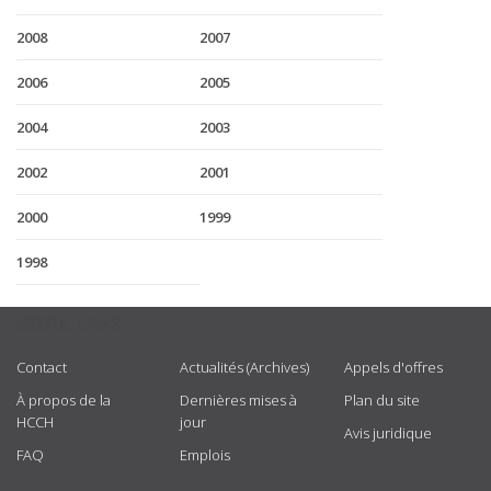
2008
2007
2006
2005
2004
2003
2002
2001
2000
1999
1998
USEFUL LINKS
Contact
Actualités (Archives)
Appels d'offres
À propos de la
Dernières mises à
Plan du site
HCCH
jour
Avis juridique
FAQ
Emplois