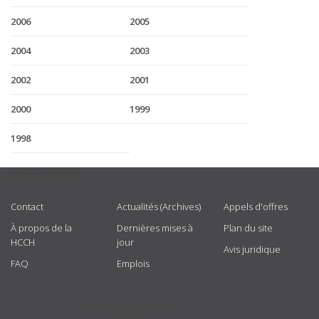
2006
2005
2004
2003
2002
2001
2000
1999
1998
USEFUL LINKS
Contact
Actualités (Archives)
Appels d'offres
À propos de la
Dernières mises à
Plan du site
HCCH
jour
Avis juridique
FAQ
Emplois
GET CONNECTED