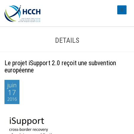
#transl
DETAILS
Le projet iSupport 2.0 reçoit une subvention
européenne
juin
17
2016