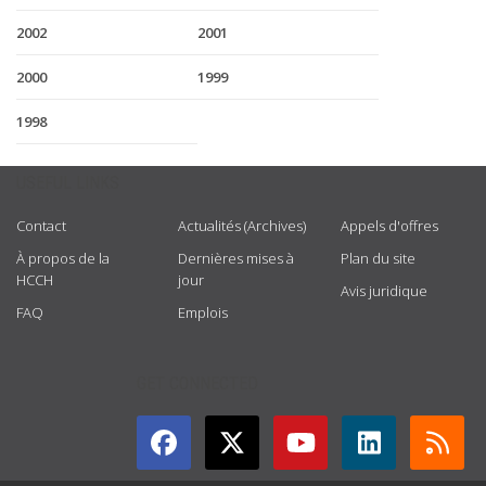
2002
2001
2000
1999
1998
USEFUL LINKS
Contact
Actualités (Archives)
Appels d'offres
À propos de la
Dernières mises à
Plan du site
HCCH
jour
Avis juridique
FAQ
Emplois
GET CONNECTED