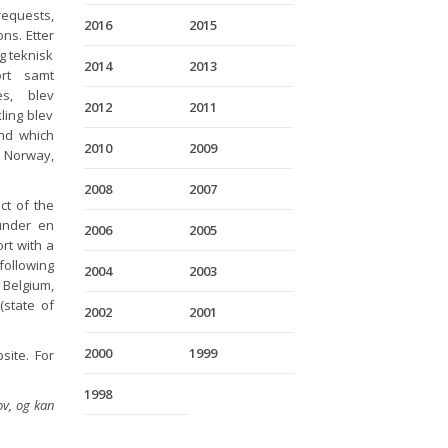
equests,
2016
2015
ons. Etter
g teknisk
2014
2013
ort samt
es, blev
2012
2011
ling blev
and which
2010
2009
, Norway,
2008
2007
ct of the
under en
2006
2005
rt with a
following
2004
2003
 Belgium,
(state of
2002
2001
2000
1999
ite. For
1998
ov, og kan