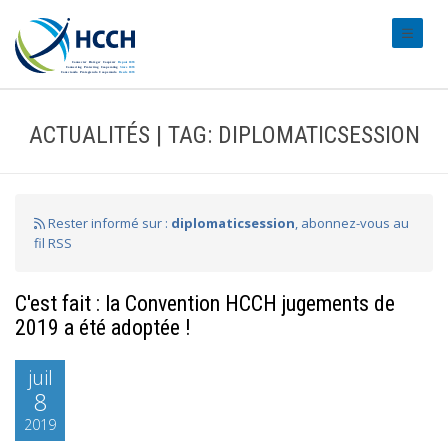
#transl
ACTUALITÉS | TAG: DIPLOMATICSESSION
Rester informé sur :
diplomaticsession
, abonnez-vous au
fil RSS
C'est fait : la Convention HCCH jugements de
2019 a été adoptée !
juil
8
2019