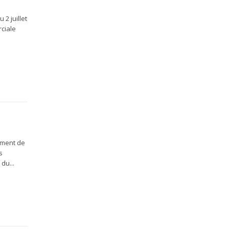
2 juillet
rciale
ument de
s
du...