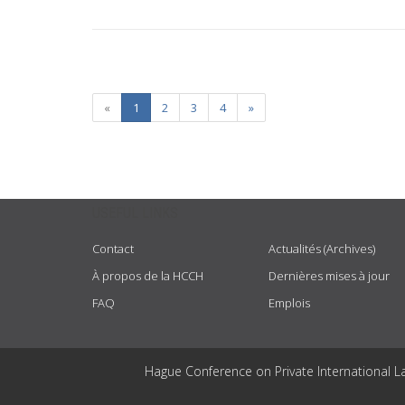
«
1
2
3
4
»
USEFUL LINKS
Contact
Actualités (Archives)
À propos de la HCCH
Dernières mises à jour
FAQ
Emplois
Hague Conference on Private International L