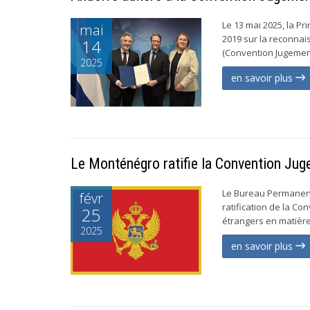
Le 13 mai 2025, la P
mai
2019 sur la reconnai
14
(Convention Jugement
2025
en savoir plus
Le Monténégro ratifie la Convention Ju
Le Bureau Permanent 
févr
ratification de la Co
25
étrangers en matière 
2025
en savoir plus