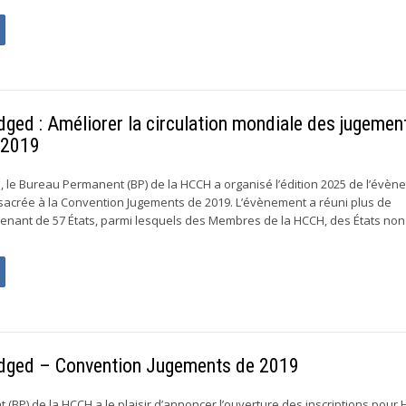
ged : Améliorer la circulation mondiale des jugemen
 2019
 le Bureau Permanent (BP) de la HCCH a organisé l’édition 2025 de l’évè
acrée à la Convention Jugements de 2019. L’évènement a réuni plus de
venant de 57 États, parmi lesquels des Membres de la HCCH, des États non
ridged – Convention Jugements de 2019
(BP) de la HCCH a le plaisir d’annoncer l’ouverture des inscriptions pour