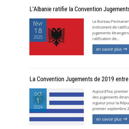
L’Albanie ratifie la Convention Jugemen
Le Bureau Permanent 
févr
instrument de ratific
18
jugements étrangers 
2025
ratification de...
en savoir plus
La Convention Jugements de 2019 entre 
Aujourd'hui, premier 
oct
des jugements étrang
1
vigueur pour la Répu
2024
premier septembre 20
en savoir plus