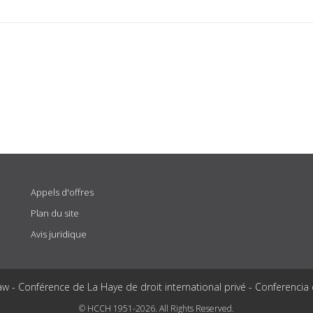
Appels d'offres
Plan du site
Avis juridique
aw - Conférence de La Haye de droit international privé - Conferencia
© HCCH 1951-2026. All Rights Reserved.