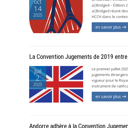
oct
a|Bridged – Édition 
14
a|Bridged réunit des
2025
HCCH dans le contexte
en savoir plus
La Convention Jugements de 2019 entre 
Le premier juillet 20
juil
jugements étrangers 
2
vigueur pour le Roya
2025
instrument de ratificat
en savoir plus
Andorre adhère à la Convention Jugeme