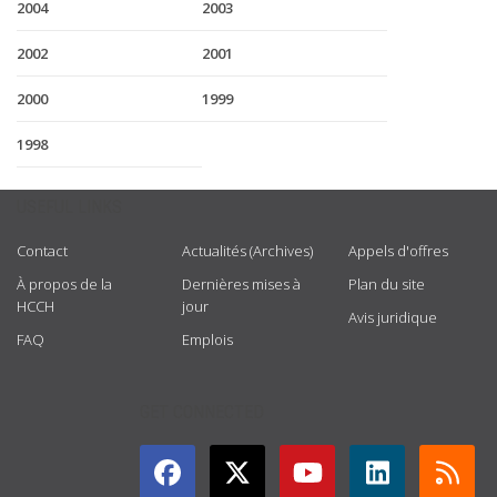
2004
2003
2002
2001
2000
1999
1998
USEFUL LINKS
Contact
Actualités (Archives)
Appels d'offres
À propos de la
Dernières mises à
Plan du site
HCCH
jour
Avis juridique
FAQ
Emplois
GET CONNECTED