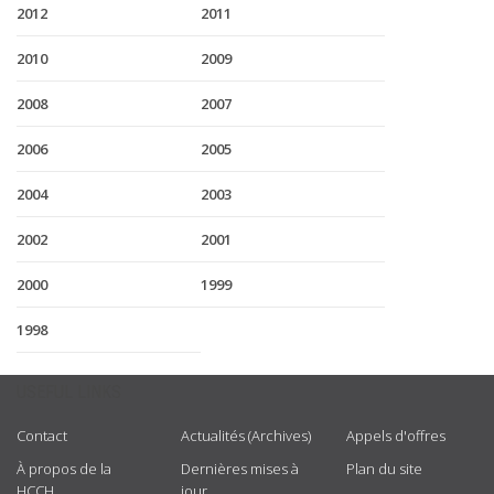
2012
2011
2010
2009
2008
2007
2006
2005
2004
2003
2002
2001
2000
1999
1998
USEFUL LINKS
Contact
Actualités (Archives)
Appels d'offres
À propos de la
Dernières mises à
Plan du site
HCCH
jour