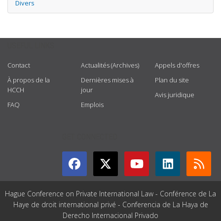
Divers
USEFUL LINKS
Contact
Actualités (Archives)
Appels d'offres
À propos de la
Dernières mises à
Plan du site
HCCH
jour
Avis juridique
FAQ
Emplois
GET CONNECTED
Hague Conference on Private International Law - Conférence de La
Haye de droit international privé - Conferencia de La Haya de
Derecho Internacional Privado