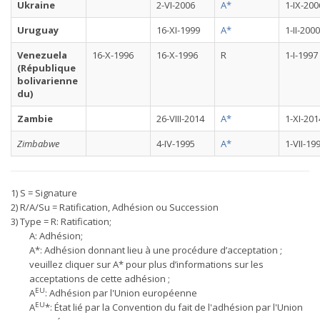
Ukraine
2-VI-2006
A*
1-IX-200
Uruguay
16-XI-1999
A*
1-II-2000
Venezuela
16-X-1996
16-X-1996
R
1-I-1997
(République
bolivarienne
du)
Zambie
26-VIII-2014
A*
1-XI-201
Zimbabwe
4-IV-1995
A*
1-VII-19
1) S = Signature
2) R/A/Su = Ratification, Adhésion ou Succession
3) Type = R: Ratification;
A: Adhésion;
A*: Adhésion donnant lieu à une procédure d’acceptation ;
veuillez cliquer sur A* pour plus d’informations sur les
acceptations de cette adhésion ;
EU
A
: Adhésion par l'Union européenne
EU
A
*: État lié par la Convention du fait de l'adhésion par l'Union