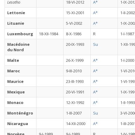
Lesotho
18-VI-2012
A*
1-IX-201
Lettonie
15-XI-2001
A*
1-II-2002
Lituanie
5-VI-2002
A*
1-IX-200
Luxembourg
18-XII-1984
8-X-1986
R
1-I-1987
Macédoine
20-IX-1993
Su
1-XII-19
du Nord
Malte
26-X-1999
A*
1-I-2000
Maroc
9-III-2010
A*
1-VI-201
Maurice
23-III-1993
A*
1-VI-199
Mexique
20-VI-1991
A*
1-IX-199
Monaco
12-XI-1992
A*
1-II-1993
Monténégro
1-III-2007
Su
3-VI-200
Nicaragua
14-XII-2000
A*
1-III-200
Norvège
9-I-1989
9-I-1989
R
1-IV-198