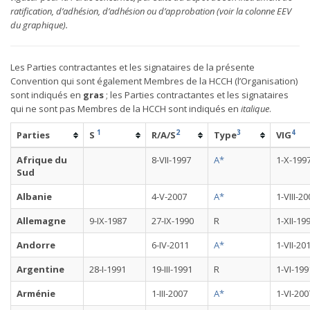
ratification, d’adhésion, d’adhésion ou d’approbation (voir la colonne EEV
du graphique).
Les Parties contractantes et les signataires de la présente
Convention qui sont également Membres de la HCCH (l’Organisation)
sont indiqués en
gras
; les Parties contractantes et les signataires
qui ne sont pas Membres de la HCCH sont indiqués en
italique
.
1
2
3
4
Parties
S
R/A/S
Type
VIG
Afrique du
8-VII-1997
A*
1-X-199
Sud
Albanie
4-V-2007
A*
1-VIII-2
Allemagne
9-IX-1987
27-IX-1990
R
1-XII-19
Andorre
6-IV-2011
A*
1-VII-20
Argentine
28-I-1991
19-III-1991
R
1-VI-199
Arménie
1-III-2007
A*
1-VI-200