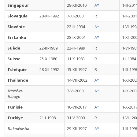
Singapour
28-XII-2010
A*
1-III-201
Slovaquie
28-XII-1992
7-XI-2000
R
1-II-2001
Slovénie
22-III-1994
A*
1-VI-199
Sri Lanka
28-IX-2001
A*
1-XII-20
Suède
22-III-1989
22-III-1989
R
1-VI-198
Suisse
25-X-1980
11-X-1983
R
1-I-1984
Tchéquie
28-XII-1992
15-XII-1997
R
1-III-199
Thaïlande
14-VIII-2002
A*
1-XI-200
Trinité-et-
7-VI-2000
A*
1-IX-200
Tobago
Tunisie
10-VII-2017
A*
1-X-201
Türkiye
21-I-1998
31-V-2000
R
1-VIII-2
Turkménistan
29-XII-1997
A*
1-III-199