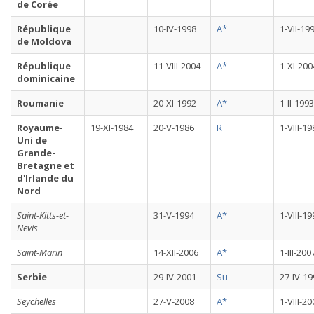
de Corée
République
10-IV-1998
A*
1-VII-19
de Moldova
République
11-VIII-2004
A*
1-XI-200
dominicaine
Roumanie
20-XI-1992
A*
1-II-1993
Royaume-
19-XI-1984
20-V-1986
R
1-VIII-1
Uni de
Grande-
Bretagne et
d'Irlande du
Nord
Saint-Kitts-et-
31-V-1994
A*
1-VIII-1
Nevis
Saint-Marin
14-XII-2006
A*
1-III-200
Serbie
29-IV-2001
Su
27-IV-19
Seychelles
27-V-2008
A*
1-VIII-2