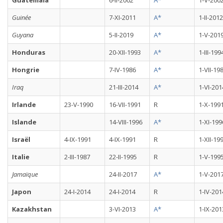
Guatemala
6-II-2002
A*
1-V-200
Guinée
7-XI-2011
A*
1-II-2012
Guyana
5-II-2019
A*
1-V-201
Honduras
20-XII-1993
A*
1-III-199
Hongrie
7-IV-1986
A*
1-VII-19
Iraq
21-III-2014
A*
1-VI-201
Irlande
23-V-1990
16-VII-1991
R
1-X-199
Islande
14-VIII-1996
A*
1-XI-199
Israël
4-IX-1991
4-IX-1991
R
1-XII-19
Italie
2-III-1987
22-II-1995
R
1-V-199
Jamaïque
24-II-2017
A*
1-V-201
Japon
24-I-2014
24-I-2014
R
1-IV-201
Kazakhstan
3-VI-2013
A*
1-IX-201