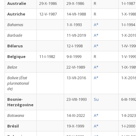
Australie
29-X-1986
29-X-1986
R
1-I-1987
Autriche
12-V-1987
14-VII-1988
R
1-X-198
Bahamas
1-X-1993
A*
1-I-1994
Barbade
11-VII-2019
A*
1-X-201
Bélarus
12-I-1998
A*
1-IV-199
Belgique
11-I-1982
9-II-1999
R
1-V-199
Belize
22-VI-1989
A*
1-IX-198
Bolivie (État
13-VII-2016
A*
1-X-201
plurinational
de)
Bosnie-
23-VIII-1993
Su
6-III-199
Herzégovine
Botswana
14-XI-2022
A*
1-II-2023
Brésil
19-X-1999
A*
1-I-2000