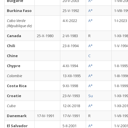
Bulgarie
20-V-2003
A*
1-VIII-2
Burkina Faso
25-V-1992
A*
1-VIII-1
Cabo Verde
4-X-2022
A*
1-I-2023
(République de)
Canada
25-X-1980
2-VI-1983
R
1-XII-19
Chili
23-II-1994
A*
1-V-199
Chine
C
Chypre
4-XI-1994
A*
1-II-1995
Colombie
13-XII-1995
A*
1-III-199
Costa Rica
9-XI-1998
A*
1-II-1999
Croatie
23-IV-1993
Su
1-XII-19
Cuba
12-IX-2018
A*
1-XII-20
Danemark
17-IV-1991
17-IV-1991
R
1-VII-19
El Salvador
5-II-2001
A*
1-V-200