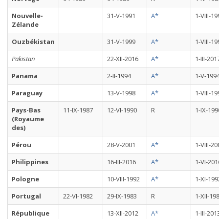
Nouvelle-
31-V-1991
A*
1-VIII-1
Zélande
Ouzbékistan
31-V-1999
A*
1-VIII-1
Pakistan
22-XII-2016
A*
1-III-201
Panama
2-II-1994
A*
1-V-199
Paraguay
13-V-1998
A*
1-VIII-1
Pays-Bas
11-IX-1987
12-VI-1990
R
1-IX-199
(Royaume
des)
Pérou
28-V-2001
A*
1-VIII-2
Philippines
16-III-2016
A*
1-VI-201
Pologne
10-VIII-1992
A*
1-XI-199
Portugal
22-VI-1982
29-IX-1983
R
1-XII-19
République
13-XII-2012
A*
1-III-201