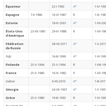
Équateur
22-I-1992
A*
1-IV-199
Espagne
7-II-1986
16-VI-1987
R
1-IX-198
Estonie
18-IV-2001
A*
1-VII-20
États-Unis
23-XII-1981
29-IV-1988
R
1-VII-19
d'Amérique
Fédération
28-VII-2011
A*
1-X-201
de Russie
Fidji
16-III-1999
A*
1-VI-199
Finlande
25-V-1994
25-V-1994
R
1-VIII-1
France
25-X-1980
16-IX-1982
R
1-XII-19
Gabon
6-XII-2010
A*
1-III-201
Géorgie
24-VII-1997
A*
1-X-199
Grèce
25-X-1980
19-III-1993
R
1-VI-199