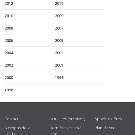
2012
2011
2010
2009
2008
2007
2006
2005
2004
2003
2002
2001
2000
1999
1998
USEFUL LINKS
Contact
Actualités (Archives)
Appels d'offres
À propos de la
Dernières mises à
Plan du site
HCCH
jour