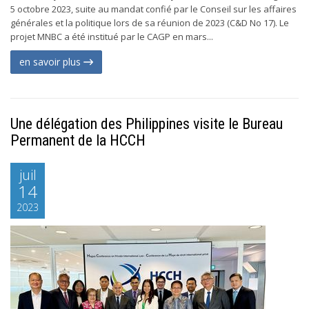
5 octobre 2023, suite au mandat confié par le Conseil sur les affaires
générales et la politique lors de sa réunion de 2023 (C&D No 17). Le
projet MNBC a été institué par le CAGP en mars...
en savoir plus
Une délégation des Philippines visite le Bureau
Permanent de la HCCH
juil
14
2023