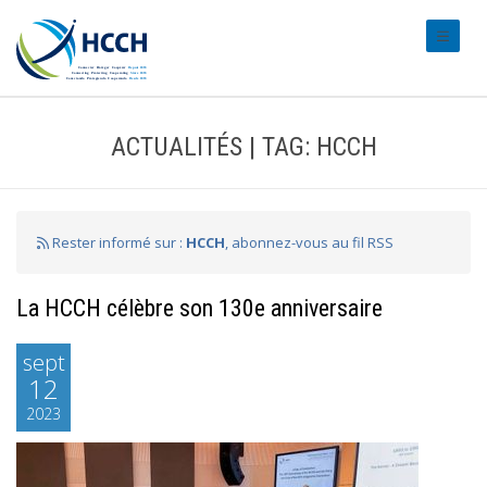
#transl
ACTUALITÉS | TAG: HCCH
Rester informé sur :
HCCH
, abonnez-vous au fil RSS
La HCCH célèbre son 130e anniversaire
sept
12
2023