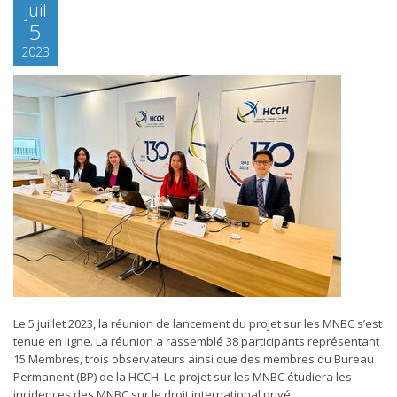
juil
5
2023
Le 5 juillet 2023, la réunion de lancement du projet sur les MNBC s’est
tenue en ligne. La réunion a rassemblé 38 participants représentant
15 Membres, trois observateurs ainsi que des membres du Bureau
Permanent (BP) de la HCCH. Le projet sur les MNBC étudiera les
incidences des MNBC sur le droit international privé,...