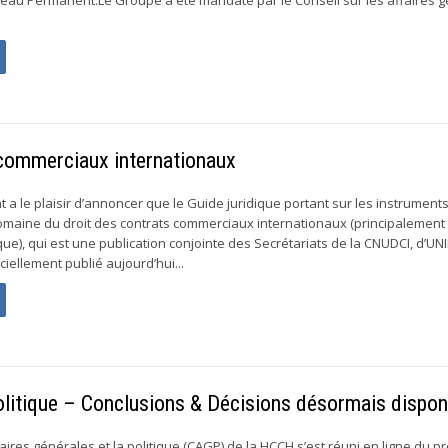
 commerciaux internationaux
a le plaisir d’annoncer que le Guide juridique portant sur les instrument
maine du droit des contrats commerciaux internationaux (principalement 
que), qui est une publication conjointe des Secrétariats de la CNUDCI, d’UN
iciellement publié aujourd’hui...
 politique – Conclusions & Décisions désormais dispon
faires générales et la politique (CAGP) de la HCCH s’est réuni en ligne du p