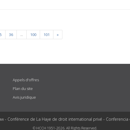
5
36
...
100
101
»
Appels d'offres
Plan du site
Avis juridique
aw - Conférence de La Haye de droit international privé - Conferencia
© HCCH 1951-2026. All Rights Reserved.