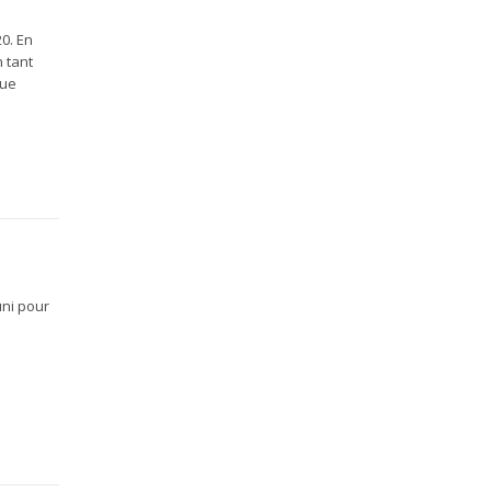
0. En
n tant
que
uni pour