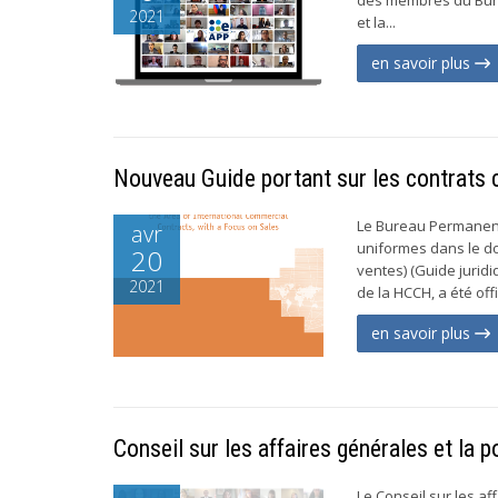
2021
et la...
en savoir plus
Nouveau Guide portant sur les contrats
Le Bureau Permanent 
avr
uniformes dans le do
20
ventes) (Guide juridi
2021
de la HCCH, a été off
en savoir plus
Conseil sur les affaires générales et la
Le Conseil sur les af