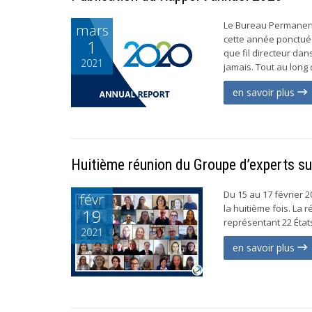
Le Bureau Permanent
mars
cette année ponctuée 
1
que fil directeur da
2021
jamais. Tout au long d
en savoir plus
Huitième réunion du Groupe d’experts sur 
Du 15 au 17 février 2
févr
la huitième fois. La
19
représentant 22 État
2021
en savoir plus