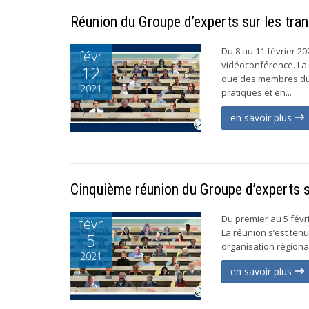
Réunion du Groupe d’experts sur les tran
Du 8 au 11 février 20
févr
vidéoconférence. La
12
que des membres du 
2021
pratiques et en...
en savoir plus
Cinquième réunion du Groupe d’experts 
Du premier au 5 févri
févr
La réunion s’est ten
5
organisation régiona
2021
en savoir plus