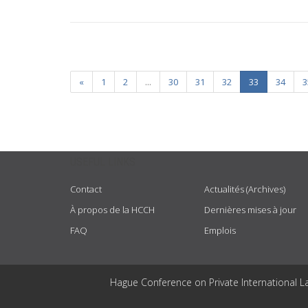
«
1
2
...
30
31
32
33
34
3
USEFUL LINKS
Contact
Actualités (Archives)
À propos de la HCCH
Dernières mises à jour
FAQ
Emplois
Hague Conference on Private International L