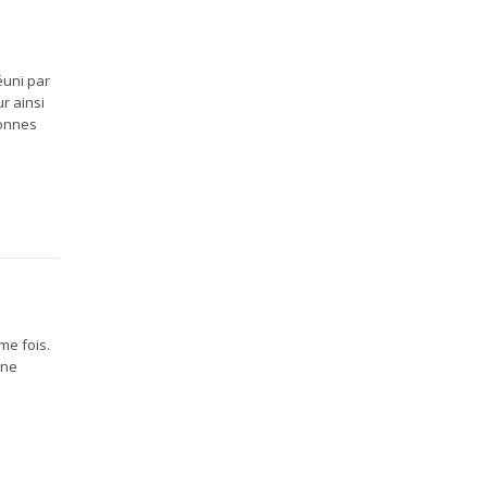
éuni par
r ainsi
bonnes
me fois.
une