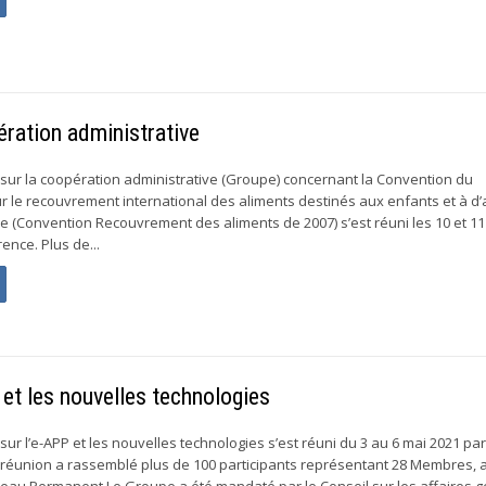
ération administrative
 sur la coopération administrative (Groupe) concernant la Convention du
 le recouvrement international des aliments destinés aux enfants et à d’
e (Convention Recouvrement des aliments de 2007) s’est réuni les 10 et 11
ence. Plus de...
et les nouvelles technologies
ur l’e-APP et les nouvelles technologies s’est réuni du 3 au 6 mai 2021 pa
réunion a rassemblé plus de 100 participants représentant 28 Membres, a
au Permanent.Le Groupe a été mandaté par le Conseil sur les affaires 