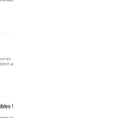
s
sur les
IDROIT et
ibles !
remier au