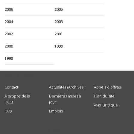
2006
2005
2004
2003
2002
2001
2000
1999
1998
USEFUL LINKS
Contact
Actualités (Archives)
Appels d'offres
À propos de la
Dernières mises à
Plan du site
HCCH
jour
Avis juridique
FAQ
Emplois
GET CONNECTED