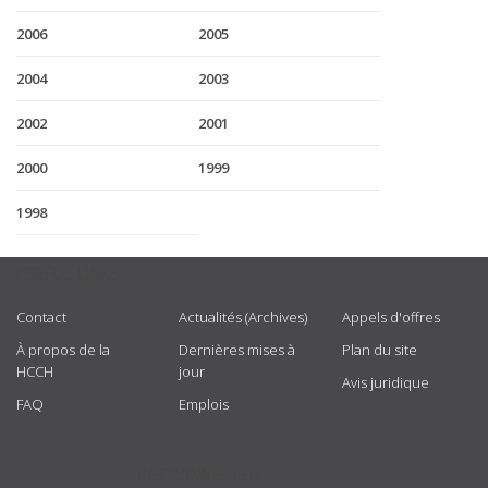
2006
2005
2004
2003
2002
2001
2000
1999
1998
USEFUL LINKS
Contact
Actualités (Archives)
Appels d'offres
À propos de la
Dernières mises à
Plan du site
HCCH
jour
Avis juridique
FAQ
Emplois
GET CONNECTED