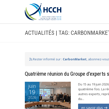
ACTUALITÉS | TAG: CARBONMARKE
Rester informé sur :
CarbonMarket
, abonnez-vous
Quatrième réunion du Groupe d’experts 
Du 15 au 19 juin 202
juin
quatrième fois. La r
19
autres experts, rep
2026
du...
en savoir plus