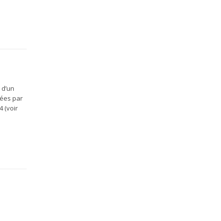
 d’un
vées par
 (voir