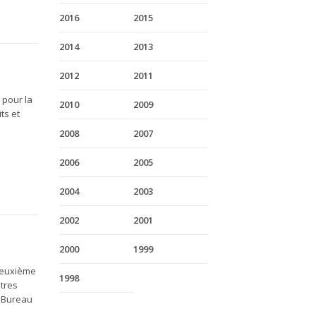
2016
2015
2014
2013
2012
2011
 pour la
2010
2009
ts et
2008
2007
2006
2005
2004
2003
2002
2001
2000
1999
 deuxième
1998
utres
u Bureau