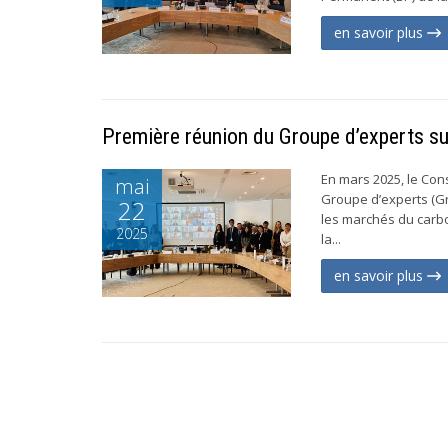
en savoir plus
Première réunion du Groupe d’experts s
En mars 2025, le Cons
mai
Groupe d’experts (Gr
22
les marchés du carb
2025
la...
en savoir plus