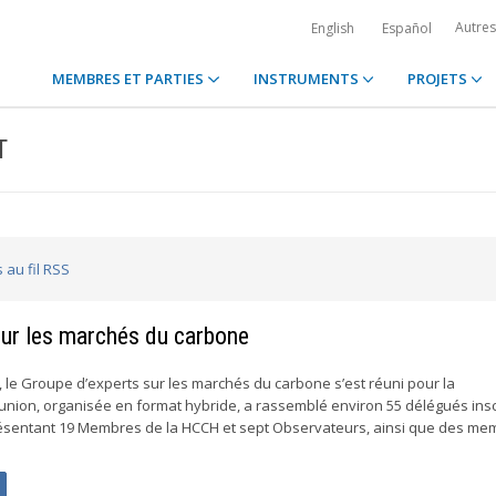
Autre
English
Español
MEMBRES ET PARTIES
INSTRUMENTS
PROJETS
T
 au fil RSS
sur les marchés du carbone
6, le Groupe d’experts sur les marchés du carbone s’est réuni pour la
éunion, organisée en format hybride, a rassemblé environ 55 délégués inscr
résentant 19 Membres de la HCCH et sept Observateurs, ainsi que des m