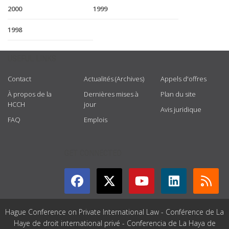
2000
1999
1998
USEFUL LINKS
Contact
Actualités (Archives)
Appels d'offres
À propos de la
Dernières mises à
Plan du site
HCCH
jour
Avis juridique
FAQ
Emplois
GET CONNECTED
Hague Conference on Private International Law - Conférence de La
Haye de droit international privé - Conferencia de La Haya de