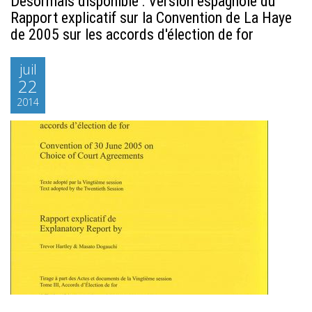
Désormais disponible : Version espagnole du
Rapport explicatif sur la Convention de La Haye
de 2005 sur les accords d'élection de for
juil
22
2014