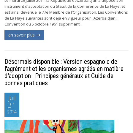
Le mardi 29 juillet 2014, la République d'Azerbaïdjan a déposé son
instrument d'acceptation du Statut de la Conférence de La Haye, et
est ainsi devenue le 77e Membre de l'Organisation. Les Conventions
de La Haye suivantes sont déjà en vigueur pour l'Azerbaïdjan :
Convention du 5 octobre 1961 supprimant...
en savoir plus
Désormais disponible : Version espagnole de
l'agrément et les organismes agréés en matière
d'adoption : Principes généraux et Guide de
bonnes pratiques
juil
31
2014