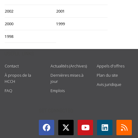
2002
2001
2000
1999
1998
USEFUL LINKS
Contact
Actualités (Archives)
Appels d'offres
À propos de la
Dernières mises à
Plan du site
HCCH
jour
Avis juridique
FAQ
Emplois
GET CONNECTED