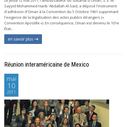
Le jeudi 12 mai 2011, l'ambassadeur du Sultanat d'Oman, S. E. M.
Sayyid Mohammed Harib 'Abdallah Al-Said, a déposé l'instrument
d'adhésion d'Oman à la Convention du 5 Octobre 1961 supprimant
l'exigence de la légalisation des actes publics étrangers («
Convention Apostille »). En conséquence, Oman est devenu le 101e
État...
en savoir plus
Réunion interaméricaine de Mexico
mai
10
2011