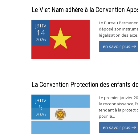
Le Viet Nam adhère à la Convention Apos
Le Bureau Permanent 
janv
déposé son instrumen
14
légalisation des acte
2026
en savoir plus
La Convention Protection des enfants de
Le premier janvier 20
janv
la reconnaissance, l
5
tendant à la protect
2026
pour la...
en savoir plus