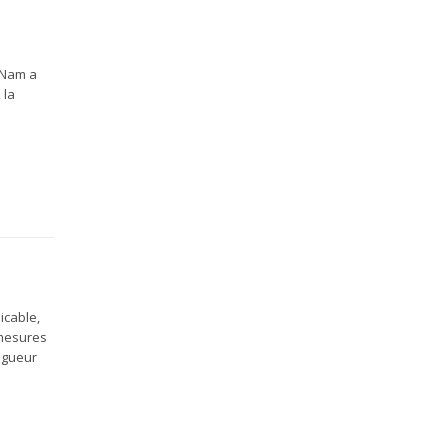
 Nam a
 la
icable,
 mesures
vigueur