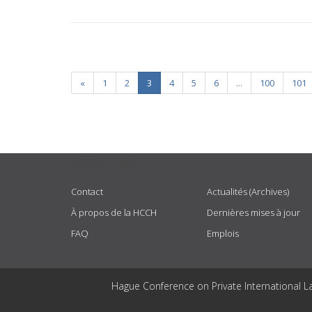
«
1
2
3
4
5
6
...
100
101
USEFUL LINKS
Contact
Actualités (Archives)
À propos de la HCCH
Dernières mises à jour
FAQ
Emplois
Hague Conference on Private International L