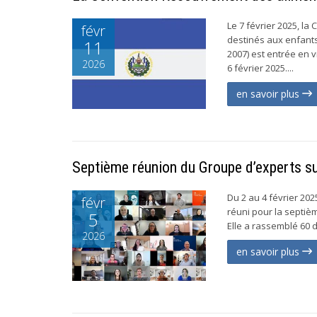
Le 7 février 2025, l
févr
destinés aux enfant
11
2007) est entrée en 
2026
6 février 2025....
en savoir plus
Septième réunion du Groupe d’experts sur
Du 2 au 4 février 202
févr
réuni pour la septièm
5
Elle a rassemblé 60 
2026
en savoir plus