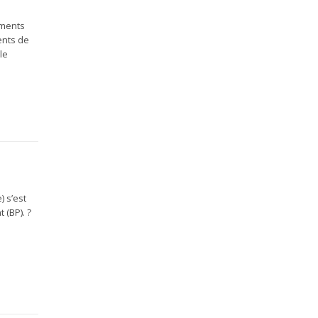
iments
ents de
le
) s’est
 (BP). ?