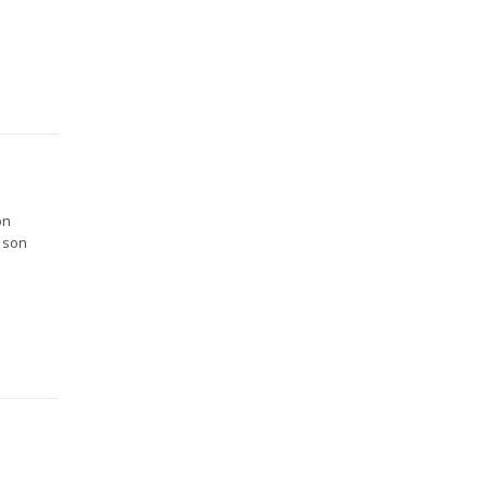
on
e son