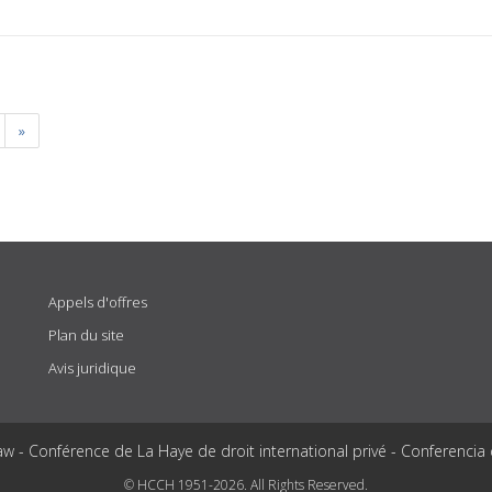
»
Appels d'offres
Plan du site
Avis juridique
aw - Conférence de La Haye de droit international privé - Conferencia
© HCCH 1951-2026. All Rights Reserved.