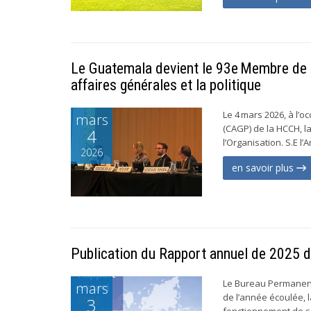
Le Guatemala devient le 93e Membre de l
affaires générales et la politique
Le 4 mars 2026, à l’o
mars
(CAGP) de la HCCH, 
4
l’Organisation. S.E l
2026
en savoir plus
Publication du Rapport annuel de 2025 
Le Bureau Permanent 
mars
de l’année écoulée, 
3
fonctionnement de ses