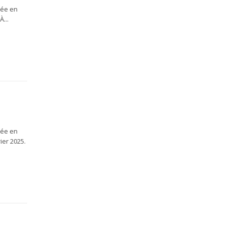
rée en
...
rée en
ier 2025.