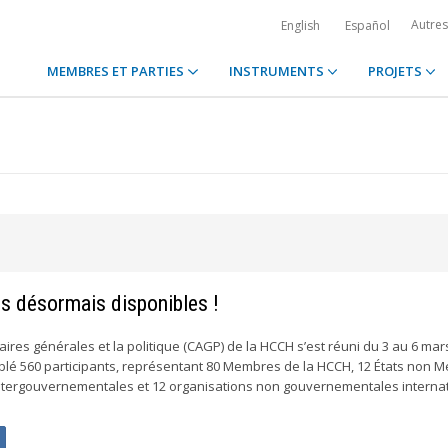
Autre
English
Español
MEMBRES ET PARTIES
INSTRUMENTS
PROJETS
s désormais disponibles !
faires générales et la politique (CAGP) de la HCCH s’est réuni du 3 au 6 mar
blé 560 participants, représentant 80 Membres de la HCCH, 12 États non 
intergouvernementales et 12 organisations non gouvernementales internat