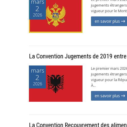
mars
jugements étrangers 
2
vigueur pour le Monté
2026
en savoir plus
La Convention Jugements de 2019 entre e
Le premier mars 2026,
mars
jugements étrangers 
2
vigueur pour la Répub
2026
À...
en savoir plus
La Convention Recouvrement des aliment