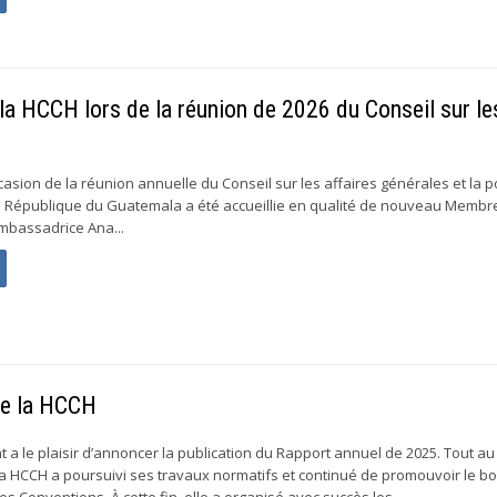
a HCCH lors de la réunion de 2026 du Conseil sur le
ccasion de la réunion annuelle du Conseil sur les affaires générales et la p
la République du Guatemala a été accueillie en qualité de nouveau Membr
’Ambassadrice Ana...
de la HCCH
a le plaisir d’annoncer la publication du Rapport annuel de 2025. Tout au
la HCCH a poursuivi ses travaux normatifs et continué de promouvoir le b
 Conventions. À cette fin, elle a organisé avec succès les...