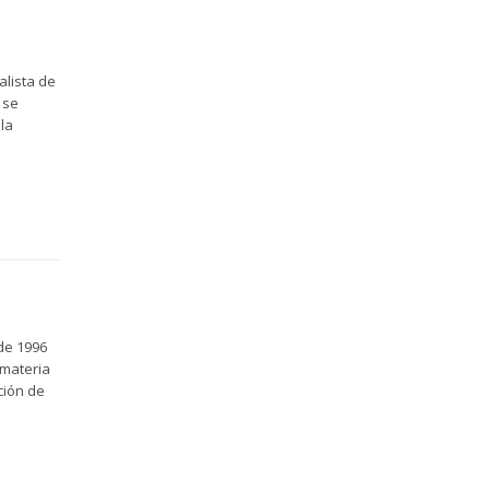
alista de
 se
la
 de 1996
 materia
ción de