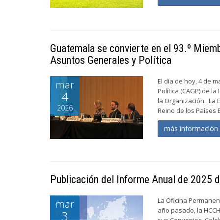
Guatemala se convierte en el 93.º Miem
Asuntos Generales y Política
El día de hoy, 4 de 
mar
Política (CAGP) de l
4
la Organización. La
2026
Reino de los Países B
más informació
Publicación del Informe Anual de 2025 
La Oficina Permanent
mar
año pasado, la HCCH
3
sus Convenios. Celeb