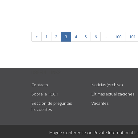
«
1
2
3
4
5
6
...
100
101
USEFUL LINKS
Contacto
Noticias (Archivo)
Sobre la HCCH
Últimas actualizaciones
Sección de preguntas
Vacantes
frecuentes
Hague Conference on Private International L