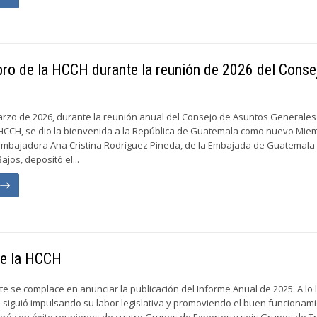
bro de la HCCH durante la reunión de 2026 del Conse
marzo de 2026, durante la reunión anual del Consejo de Asuntos Generales
a HCCH, se dio la bienvenida a la República de Guatemala como nuevo Mie
 Embajadora Ana Cristina Rodríguez Pineda, de la Embajada de Guatemala 
ajos, depositó el...
n
de la HCCH
e se complace en anunciar la publicación del Informe Anual de 2025. A lo 
 siguió impulsando su labor legislativa y promoviendo el buen funcionam
ró con éxito reuniones de cuatro Grupos de Expertos y seis Grupos de T