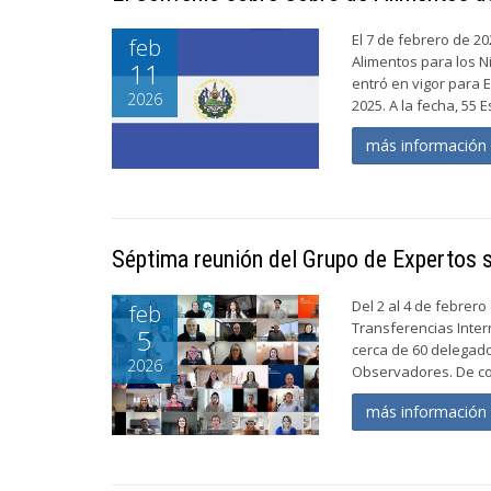
El 7 de febrero de 2
feb
Alimentos para los N
11
entró en vigor para 
2026
2025. A la fecha, 55 
más informació
Séptima reunión del Grupo de Expertos 
Del 2 al 4 de febrer
feb
Transferencias Inter
5
cerca de 60 delegad
2026
Observadores. De co
más informació