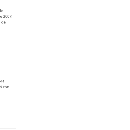
de
e 2007)
o de
bre
tó con