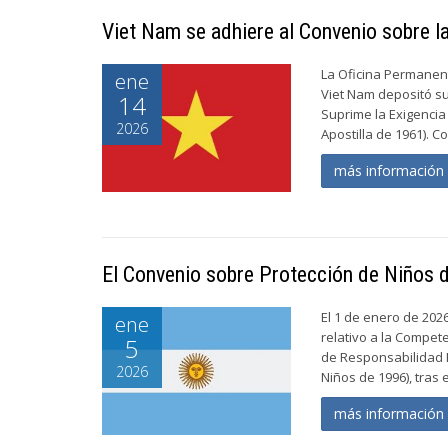
Viet Nam se adhiere al Convenio sobre l
La Oficina Permanent
ene
Viet Nam depositó su
14
Suprime la Exigencia
2026
Apostilla de 1961). C
más informació
El Convenio sobre Protección de Niños d
El 1 de enero de 202
ene
relativo a la Compete
5
de Responsabilidad 
2026
Niños de 1996), tras e
más informació