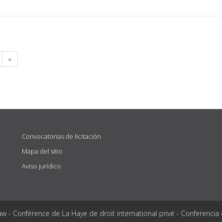
»
Convocatorias de licitación
Mapa del sitio
Aviso jurídico
aw - Conférence de La Haye de droit international privé - Conferencia