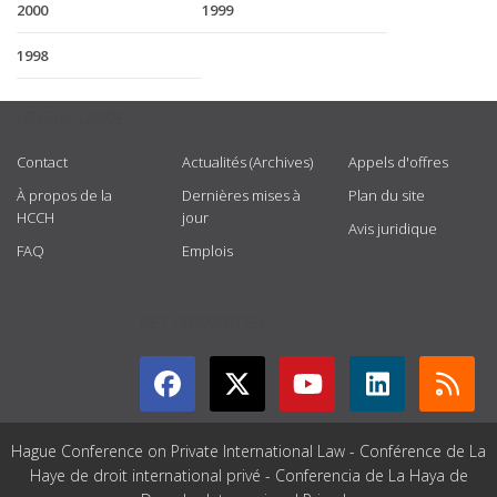
2000
1999
1998
USEFUL LINKS
Contact
Actualités (Archives)
Appels d'offres
À propos de la
Dernières mises à
Plan du site
HCCH
jour
Avis juridique
FAQ
Emplois
GET CONNECTED
Hague Conference on Private International Law - Conférence de La
Haye de droit international privé - Conferencia de La Haya de