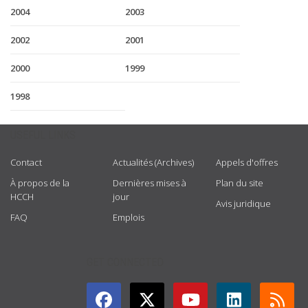
2004
2003
2002
2001
2000
1999
1998
USEFUL LINKS
Contact
Actualités (Archives)
Appels d'offres
À propos de la
Dernières mises à
Plan du site
HCCH
jour
Avis juridique
FAQ
Emplois
GET CONNECTED