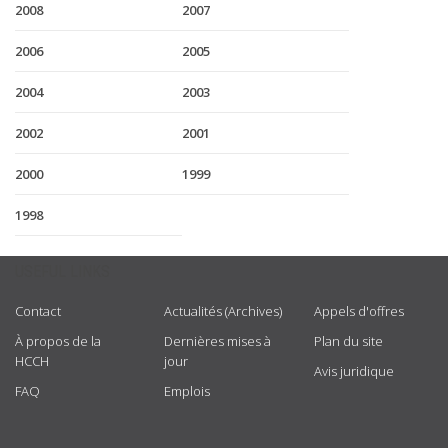
2008
2007
2006
2005
2004
2003
2002
2001
2000
1999
1998
USEFUL LINKS
Contact
Actualités (Archives)
Appels d'offres
À propos de la
Dernières mises à
Plan du site
HCCH
jour
Avis juridique
FAQ
Emplois