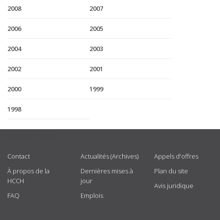
2008
2007
2006
2005
2004
2003
2002
2001
2000
1999
1998
USEFUL LINKS
Contact
Actualités (Archives)
Appels d'offres
À propos de la
Dernières mises à
Plan du site
HCCH
jour
Avis juridique
FAQ
Emplois