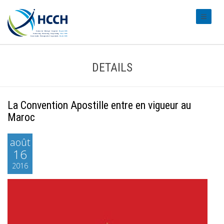
#transl
DETAILS
La Convention Apostille entre en vigueur au
Maroc
août
16
2016