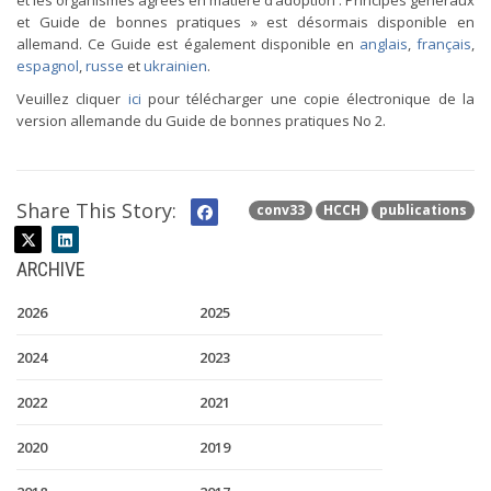
et les organismes agréés en matière d’adoption : Principes généraux
et Guide de bonnes pratiques » est désormais disponible en
allemand. Ce Guide est également disponible en
anglais
,
français
,
espagnol
,
russe
et
ukrainien
.
Veuillez cliquer
ici
pour télécharger une copie électronique de la
version allemande du Guide de bonnes pratiques No 2.
Share This Story:
conv33
HCCH
publications
ARCHIVE
2026
2025
2024
2023
2022
2021
2020
2019