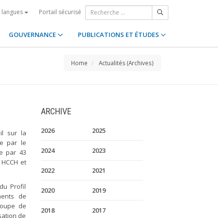
Portail sécurisé
s langues
GOUVERNANCE
PUBLICATIONS ET ÉTUDES
Home
Actualités (Archives)
ARCHIVE
2026
2025
l sur la
ée par le
2024
2023
e par 43
a HCCH et
2022
2021
du Profil
2020
2019
ments de
Groupe de
2018
2017
isation de