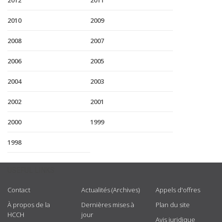
2012
2011
2010
2009
2008
2007
2006
2005
2004
2003
2002
2001
2000
1999
1998
USEFUL LINKS
Contact
Actualités (Archives)
Appels d'offres
À propos de la
Dernières mises à
Plan du site
HCCH
jour
Avis juridique