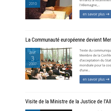
2010
l'Allemagne,...
en savoir plus
La Communauté européenne devient Me
Texte du communiqué
avr
Membre de la Confér
3
d’acceptation du Sta
2007
mondiale pour la coo
d’une...
en savoir plus
Visite de la Ministre de la Justice de l'