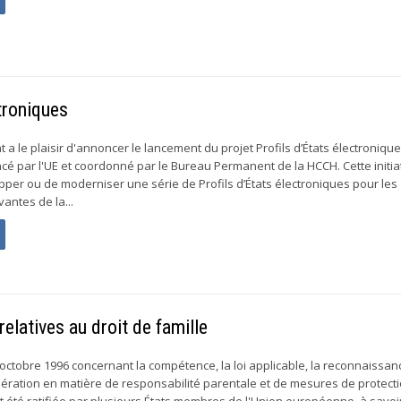
troniques
a le plaisir d'annoncer le lancement du projet Profils d’États électronique
cé par l'UE et coordonné par le Bureau Permanent de la HCCH. Cette initia
per ou de moderniser une série de Profils d’États électroniques pour les
antes de la...
elatives au droit de famille
octobre 1996 concernant la compétence, la loi applicable, la reconnaissan
opération en matière de responsabilité parentale et de mesures de protect
été ratifiée par plusieurs États membres de l'Union européenne, à savoir