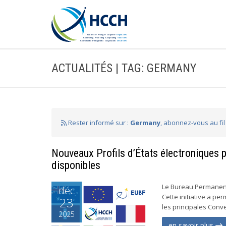
ACTUALITÉS | TAG: GERMANY
Rester informé sur :
Germany
, abonnez-vous au fi
Nouveaux Profils d’États électroniques 
disponibles
Le Bureau Permanent a
déc
Cette initiative a pe
23
les principales Con
2025
en savoir plus