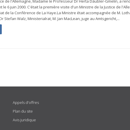
stice de l'Allemagne, Madame le Professeur Dr Herta Däubler-Gmelin, a rend
e 6 juin 2000. C'était la première visite d'un Ministre de la Justice de l'A
iat de la Conférence de La Haye.La Ministre était accompagnée de M. Loth
Dr Stefan Walz, Ministerialrat, M. Jan MacLean, juge au Amtsgericht,...
Appels d'offres
Plan du site
Avis juridique