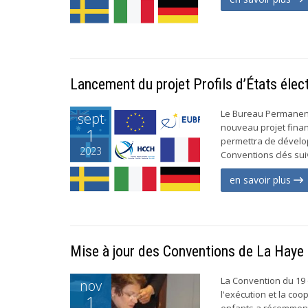
Lancement du projet Profils d’États élec
Le Bureau Permanent 
sept
nouveau projet finan
1
permettra de dévelop
2023
Conventions clés suiv
en savoir plus
Mise à jour des Conventions de La Haye r
La Convention du 19 
nov
l'exécution et la co
1
enfants a récemment 