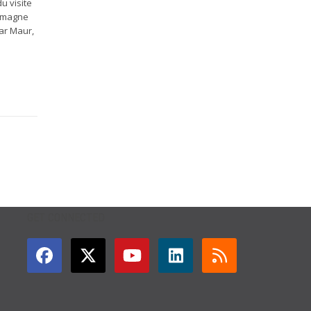
u visite
llemagne
ar Maur,
GET CONNECTED