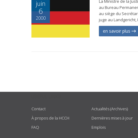
La Ministre de la Ju
juin
au Bureau Permanent l
6
au siège du Secrétar
2000
juge au Landgericht, 
en savoir plus
USEFUL LINKS
Contact
Actualités (Archives)
À propos de la HCCH
Dernières mises à jour
FAQ
Emplois