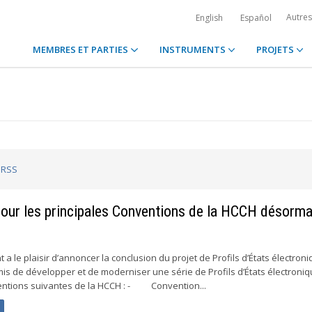
Autre
English
Español
MEMBRES ET PARTIES
INSTRUMENTS
PROJETS
l RSS
pour les principales Conventions de la HCCH désorma
 le plaisir d’annoncer la conclusion du projet de Profils d’États électroni
rmis de développer et de moderniser une série de Profils d’États électroni
ventions suivantes de la HCCH : - Convention...