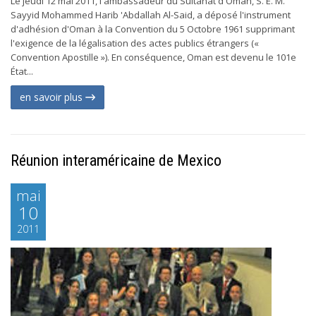
Le jeudi 12 mai 2011, l'ambassadeur du Sultanat d'Oman, S. E. M.
Sayyid Mohammed Harib 'Abdallah Al-Said, a déposé l'instrument
d'adhésion d'Oman à la Convention du 5 Octobre 1961 supprimant
l'exigence de la légalisation des actes publics étrangers («
Convention Apostille »). En conséquence, Oman est devenu le 101e
État...
en savoir plus
Réunion interaméricaine de Mexico
mai
10
2011