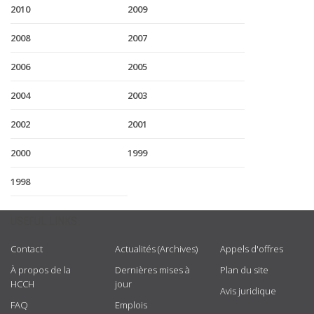
2010
2009
2008
2007
2006
2005
2004
2003
2002
2001
2000
1999
1998
USEFUL LINKS
Contact
Actualités (Archives)
Appels d'offres
À propos de la
Dernières mises à
Plan du site
HCCH
jour
Avis juridique
FAQ
Emplois