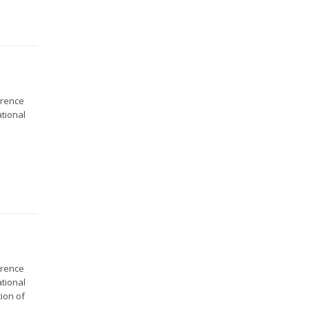
erence
ational
erence
ational
tion of