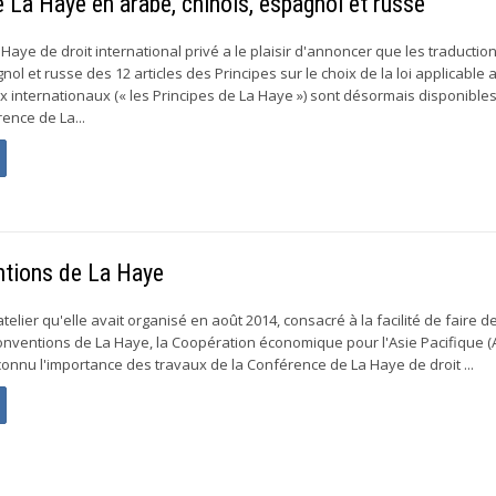
 La Haye en arabe, chinois, espagnol et russe
aye de droit international privé a le plaisir d'annoncer que les traductio
nol et russe des 12 articles des Principes sur le choix de la loi applicable 
 internationaux (« les Principes de La Haye ») sont désormais disponibles
ence de La...
ntions de La Haye
atelier qu'elle avait organisé en août 2014, consacré à la facilité de faire d
onventions de La Haye, la Coopération économique pour l'Asie Pacifique (
connu l'importance des travaux de la Conférence de La Haye de droit ...