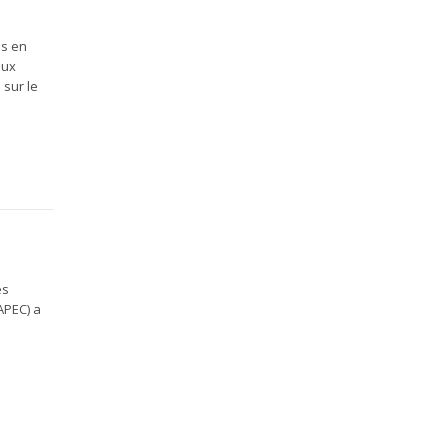
ns en
aux
 sur le
es
APEC) a