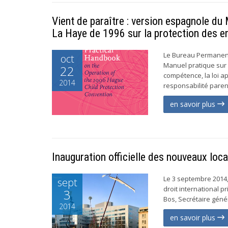
Vient de paraître : version espagnole du
La Haye de 1996 sur la protection des e
Le Bureau Permanent 
oct
Manuel pratique sur 
22
compétence, la loi ap
2014
responsabilité paren
en savoir plus
Inauguration officielle des nouveaux lo
Le 3 septembre 2014
sept
droit international p
3
Bos, Secrétaire génér
2014
en savoir plus