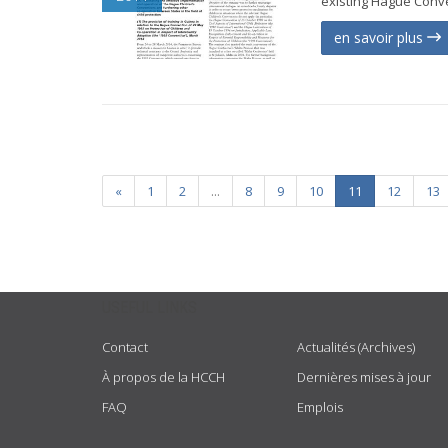
existing Hague Conve
en savoir plus
«
1
2
...
8
9
10
11
12
13
USEFUL LINKS
Contact
Actualités (Archives)
À propos de la HCCH
Dernières mises à jour
FAQ
Emplois