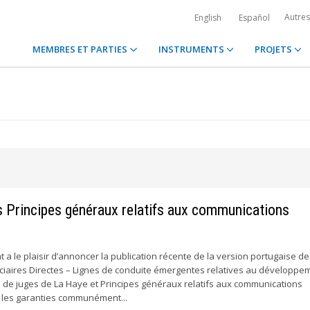
Autre
English
Español
MEMBRES ET PARTIES
INSTRUMENTS
PROJETS
S
es Principes généraux relatifs aux communications
a le plaisir d’annoncer la publication récente de la version portugaise d
ciaires Directes – Lignes de conduite émergentes relatives au développe
 de juges de La Haye et Principes généraux relatifs aux communications
is les garanties communément...