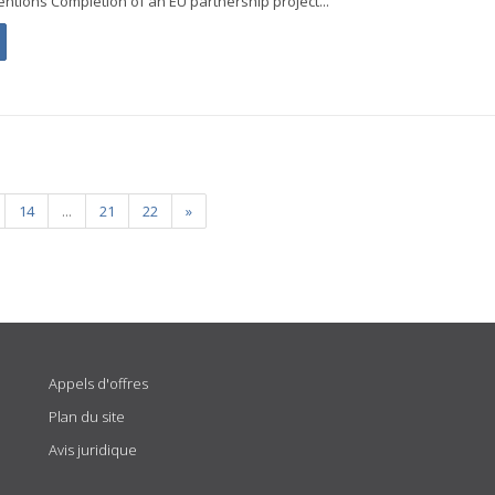
ntions Completion of an EU partnership project...
14
...
21
22
»
Appels d'offres
Plan du site
Avis juridique