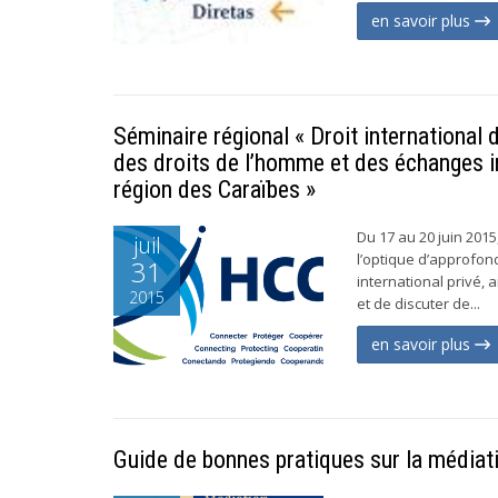
en savoir plus
Séminaire régional « Droit international 
des droits de l’homme et des échanges i
région des Caraïbes »
Du 17 au 20 juin 201
juil
l’optique d’approfon
31
international privé, 
2015
et de discuter de...
en savoir plus
Guide de bonnes pratiques sur la médiat