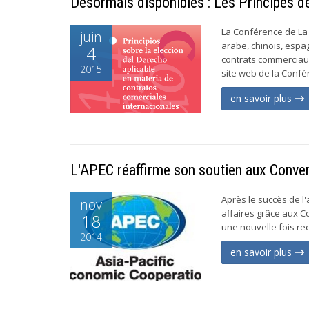
Désormais disponibles : Les Principes de
La Conférence de La H
juin
arabe, chinois, espag
4
contrats commerciaux
2015
site web de la Confér
en savoir plus
L'APEC réaffirme son soutien aux Conve
Après le succès de l'
nov
affaires grâce aux C
18
une nouvelle fois re
2014
en savoir plus