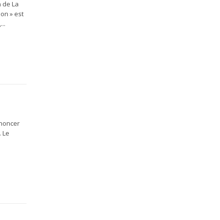
 de La
ion » est
..
nnoncer
. Le