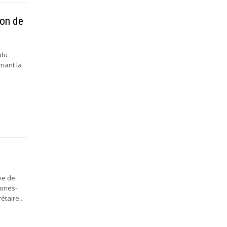
ion de
 du
nant la
ye de
Jones-
taire...