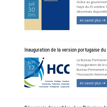
Grâce au gouverneme
juil
Haye du 25 octobre 19
30
désormais disponible 
2015
en savoir plus
Inauguration de la version portugaise du
Le Bureau Permanent 
juin
l'inauguration de la 
17
Bureau Permanent so
2015
l'Asociación America
en savoir plus