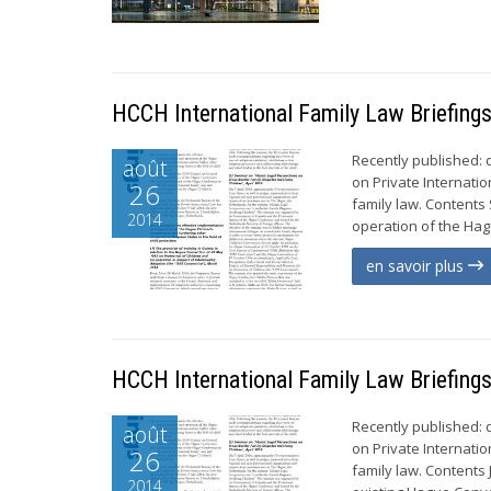
HCCH International Family Law Briefing
Recently published:
août
on Private Internatio
26
family law. Contents
2014
operation of the Hag
en savoir plus
HCCH International Family Law Briefing
Recently published:
août
on Private Internatio
26
family law. Contents 
2014