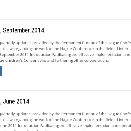
s, September 2014
 quarterly updates, provided by the Permanent Bureau of the Hague Conf
nal Law, regarding the work of the Hague Conference in the field of intern
 September 2014: Introduction Facilitating the effective implementation and
ue Children’s Conventions and furthering other co-operation...
s, June 2014
 quarterly updates, provided by the Permanent Bureau of the Hague Conf
nal Law, regarding the work of the Hague Conference in the field of intern
June 2014: Introduction Facilitating the effective implementation and opera