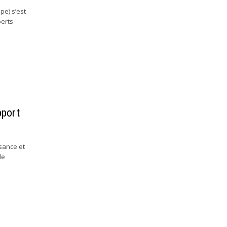
upe) s’est
perts
pport
ssance et
de