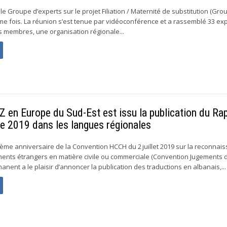
, le Groupe d’experts sur le projet Filiation / Maternité de substitution (Gro
me fois. La réunion s’est tenue par vidéoconférence et a rassemblé 33 ex
s membres, une organisation régionale...
IZ en Europe du Sud-Est est issu la publication du Ra
de 2019 dans les langues régionales
ième anniversaire de la Convention HCCH du 2 juillet 2019 sur la reconnai
ments étrangers en matière civile ou commerciale (Convention Jugements 
anent a le plaisir d’annoncer la publication des traductions en albanais,...