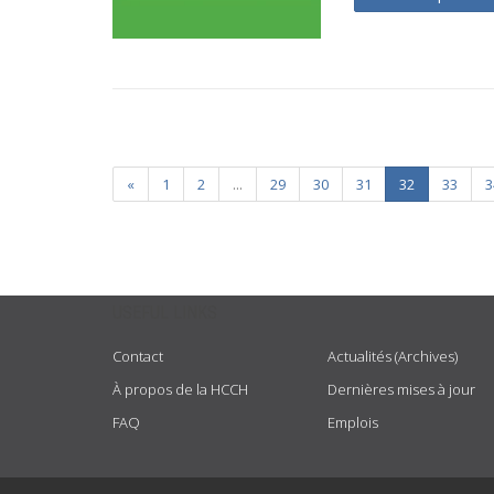
«
1
2
...
29
30
31
32
33
3
USEFUL LINKS
Contact
Actualités (Archives)
À propos de la HCCH
Dernières mises à jour
FAQ
Emplois