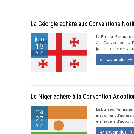
La Géorgie adhère aux Conventions Notif
Le Bureau Permanent
juin
à la Convention du 15
18
judiciaires et extraju
2021
en savoir plus
Le Niger adhère à la Convention Adoptio
Le Bureau Permanent 
mai
instrument d’adhésio
27
en matière d’adoption
2021
en savoir plus