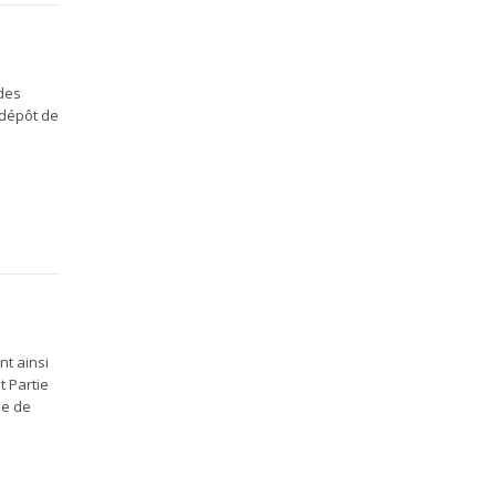
 des
 dépôt de
nt ainsi
t Partie
le de