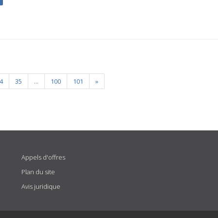
4
35
...
100
101
»
Appels d'offres
Plan du site
Avis juridique