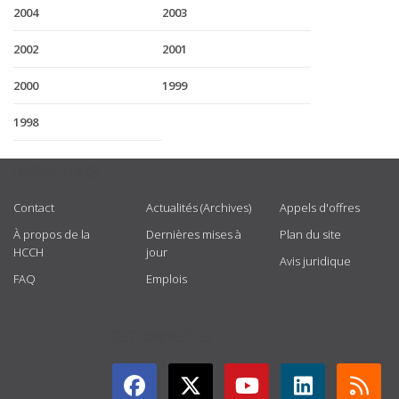
2004
2003
2002
2001
2000
1999
1998
USEFUL LINKS
Contact
Actualités (Archives)
Appels d'offres
À propos de la
Dernières mises à
Plan du site
HCCH
jour
Avis juridique
FAQ
Emplois
GET CONNECTED