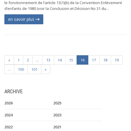
le fonctionnement de l’article 13(1)(b) de la Convention Enlèvement
d’enfants de 1980 (voir la Conclusion et Décision No 31 du...
en savoir plus
«
1
2
...
13
14
15
16
17
18
19
...
100
101
»
ARCHIVE
2026
2025
2024
2023
2022
2021