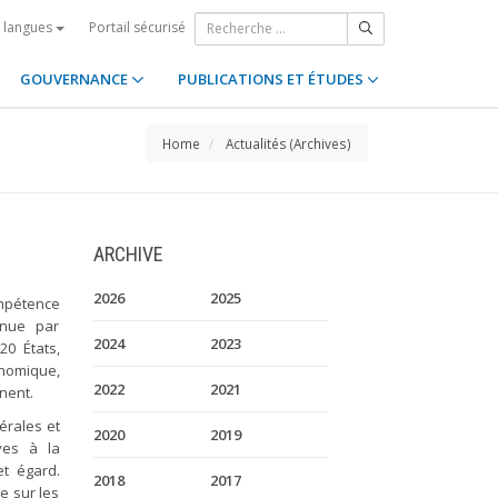
Portail sécurisé
s langues
GOUVERNANCE
PUBLICATIONS ET ÉTUDES
Home
Actualités (Archives)
ARCHIVE
2026
2025
ompétence
enue par
2024
2023
20 États,
omique,
2022
2021
nent.
érales et
2020
2019
ives à la
et égard.
2018
2017
e sur les