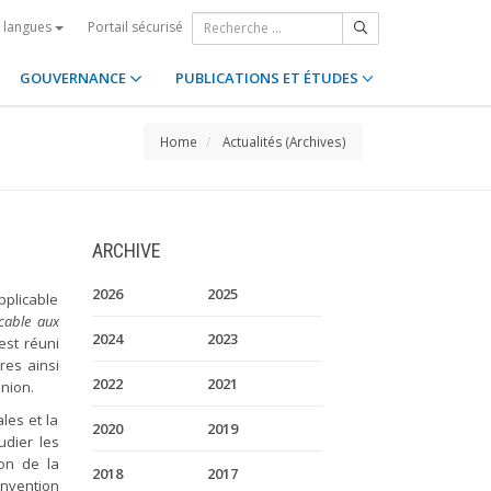
Portail sécurisé
s langues
GOUVERNANCE
PUBLICATIONS ET ÉTUDES
Home
Actualités (Archives)
ARCHIVE
2026
2025
pplicable
cable aux
2024
2023
est réuni
res ainsi
2022
2021
nion.
les et la
2020
2019
udier les
on de la
2018
2017
onvention