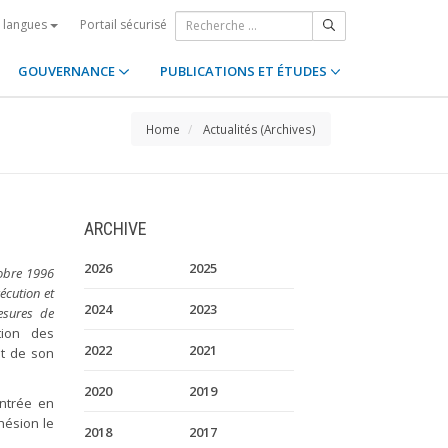
Portail sécurisé
s langues
GOUVERNANCE
PUBLICATIONS ET ÉTUDES
Home
Actualités (Archives)
ARCHIVE
2026
2025
obre 1996
écution et
2024
2023
esures de
tion des
2022
2021
ôt de son
2020
2019
entrée en
hésion le
2018
2017