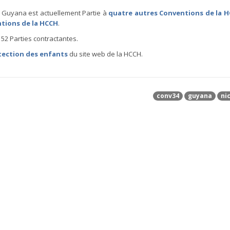
e Guyana est actuellement Partie à
quatre autres Conventions de la 
ntions de la HCCH
.
52 Parties contractantes.
tection des enfants
du site web de la HCCH.
conv34
guyana
ni