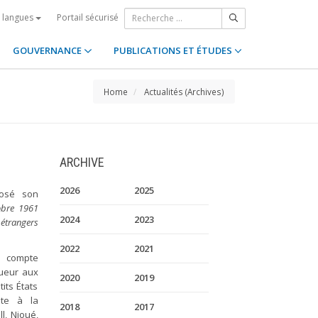
Portail sécurisé
s langues
GOUVERNANCE
PUBLICATIONS ET ÉTUDES
Home
Actualités (Archives)
ARCHIVE
2026
2025
posé son
obre 1961
2024
2023
étrangers
2022
2021
e compte
gueur aux
2020
2019
its États
nte à la
2018
2017
ll, Nioué,