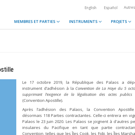
Autre
English
Español
MEMBRES ET PARTIES
INSTRUMENTS
PROJETS
stille
Le 17 octobre 2019, la République des Palaos a dé
instrument d’adhésion à la
Convention de La Haye du 5 oct
supprimant l’exigence de la légalisation des actes publics 
(Convention Apostille).
Après l’adhésion des Palaos, la Convention Apostill
désormais 118 Parties contractantes. Celle-ci entrera en vi
Palaos le 23 juin 2020. Les Palaos se joignent à d'autres pet
insulaires du Pacifique en tant que partie contracta
Convention, telles que les Îles Cook, les Fidji, les Îles Marsha